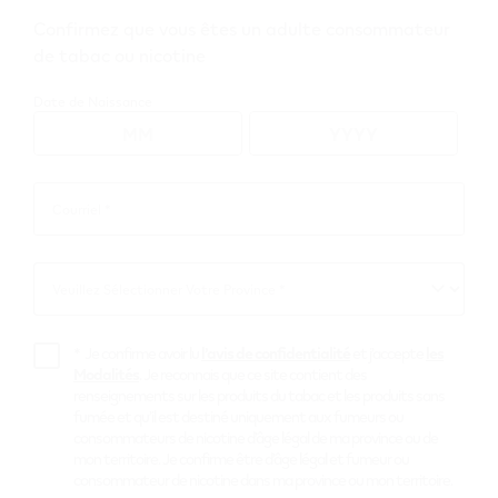
Confirmez que vous êtes un adulte consommateur
de tabac ou nicotine
Date de Naissance
Courriel *
Courriel
*
Veuillez Sélectionner Votre Province *
Veuillez
Sélectionner
Votre
*
Je confirme avoir lu
l’avis de confidentialité
et j’accepte
les
Province
Modalités
. Je reconnais que ce site contient des
renseignements sur les produits du tabac et les produits sans
fumée et qu’il est destiné uniquement aux fumeurs ou
consommateurs de nicotine d’âge légal de ma province ou de
mon territoire. Je confirme être d’âge légal et fumeur ou
consommateur de nicotine dans ma province ou mon territoire.