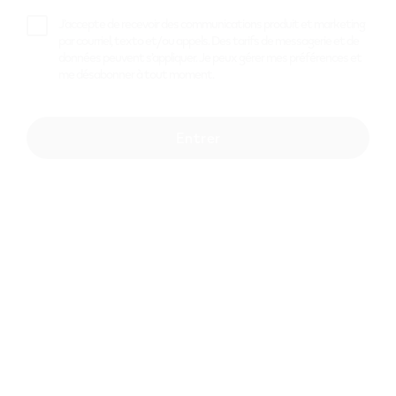
J’accepte de recevoir des communications produit et marketing
par courriel, texto et/ou appels. Des tarifs de messagerie et de
données peuvent s’appliquer. Je peux gérer mes préférences et
me désabonner à tout moment.
Entrer