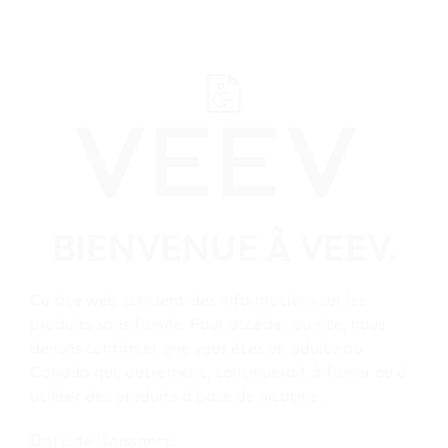
﬋
Liens utiles
BIENVENUE À VEEV.
Accueil
Acheter
Ce site web contient des informations sur les
produits sans fumée. Pour accéder au site, nous
Tous les magasins VEEV
devons confirmer que vous êtes un adulte au
Canada qui, autrement, continuerait à fumer ou à
utiliser des produits à base de nicotine.
Service à la clientèle
Date de Naissance