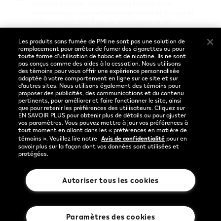
communications relatives aux produits et au
Préférences de cookies
marketing par courriel, message texte et/ou appel
téléphonique. Des frais de messagerie et de
transmission de données peuvent s’appliquer. Vous
pouvez gérer vos préférences et retirer votre
Les produits sans fumée de PMI ne sont pas une solution de
Sociaux
Langue
remplacement pour arrêter de fumer des cigarettes ou pour
consentement à tout moment pour l’un ou l’ensemble
toute forme d’utilisation de tabac et de nicotine. Ils ne sont
de ces modes de communication.
pas conçus comme des aides à la cessation. Nous utilisons
Facebook
Français
des témoins pour vous offrir une expérience personnalisée
adaptée à votre comportement en ligne sur ce site et sur
Instagram
d’autres sites. Nous utilisons également des témoins pour
proposer des publicités, des communications et du contenu
Entrer
pertinents, pour améliorer et faire fonctionner le site, ainsi
YouTube
que pour retenir les préférences des utilisateurs. Cliquez sur
EN SAVOIR PLUS pour obtenir plus de détails ou pour ajuster
vos paramètres. Vous pouvez mettre à jour vos préférences à
tout moment en allant dans les « préférences en matière de
Vous avez déjà un compte?
Ouvrir une session
témoins ». Veuillez lire notre
Avis de confidentialité
pour en
savoir plus sur la façon dont vos données sont utilisées et
protégées.
Avis de confidentialité
Autoriser tous les cookies
Rothmans Benson & Hedges Inc.
Paramètres des cookies
© 2026 Publication