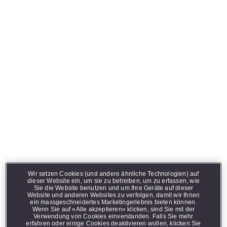
Diese Seite enthält Informationen über rauchfreie
Produkte und richtet sich ausschliesslich an
erwachsene Raucherinnen und Raucher in der
Schweiz, die andernfalls weiterhin rauchen oder
andere Tabak- oder Nikotinprodukte verwenden
würden. Die rauchfreien Produkte von Philip Morris
International sind keine Alternative, um mit dem
Konsum von Tabak und Nikotin aufzuhören und sind
nicht als Hilfsmittel zum Rauchstopp geeignet.
Was mache ich, wenn E-
Wir setzen Cookies (und andere ähnliche Technologien) auf
Liquid aus meiner VEEV
dieser Website ein, um sie zu betreiben, um zu erfassen, wie
Sie die Website benutzen und um Ihre Geräte auf dieser
Website und anderen Websites zu verfolgen, damit wir Ihnen
NOW ULTRA ausläuft?
ein massgeschneidertes Marketingerlebnis bieten können.
Wenn Sie auf «Alle akzeptieren» klicken, sind Sie mit der
Verwendung von Cookies einverstanden. Falls Sie mehr
erfahren oder einige Cookies deaktivieren wollen, klicken Sie