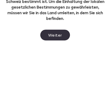
Schweiz bestimmt ist. Um die Einhaltung der lokalen
Verwendung mit austauschbaren Pods ausgelegt,
gesetzlichen Bestimmungen zu gewährleisten,
daher ist keine Wartung, kein Reinigen, kein Aufladen
müssen wir Sie in das Land umleiten, in dem Sie sich
und kein Nachfüllen erforderlich.
befinden.
Weiter
Hast du eine Frage?
Finde Antworten auf die
häufigsten Fragen in unseren
FAQ.
FAQ anzeigen