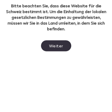
Bitte beachten Sie, dass diese Website für die
Schweiz bestimmt ist. Um die Einhaltung der lokalen
gesetzlichen Bestimmungen zu gewährleisten,
müssen wir Sie in das Land umleiten, in dem Sie sich
befinden.
Was, wenn keine LEDs
aufleuchten?
Weiter
Wenn beim Drücken der Taste keine LEDs
aufleuchten, hat deine VEEV ONE möglicherweise
keine Batterie mehr oder du musst die Vape
zurücksetzen. Um das Gerät zurückzusetzen, halte die
Ein/Aus-Taste zehn Sekunden lang gedrückt, bis die
Statusleuchten verblassen. Das Zurücksetzen hat
funktioniert, wenn die Statusleuchten wieder
aufleuchten und zweimal weiss blinken.