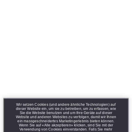
Diese Seite enthält Informationen über rauchfreie
Produkte und richtet sich ausschliesslich an
erwachsene Raucherinnen und Raucher in der
Schweiz, die andernfalls weiterhin rauchen oder
andere Tabak- oder Nikotinprodukte verwenden
würden. Die rauchfreien Produkte von Philip Morris
International sind keine Alternative, um mit dem
Konsum von Tabak und Nikotin aufzuhören und sind
nicht als Hilfsmittel zum Rauchstopp geeignet.
Was ist zu tun, wenn E-
Liquid aus meiner VEEV
ONE ausläuft?
Wir setzen Cookies (und andere ähnliche Technologien) auf
dieser Website ein, um sie zu betreiben, um zu erfassen, wie
Sie die Website benutzen und um Ihre Geräte auf dieser
Website und anderen Websites zu verfolgen, damit wir Ihnen
ein massgeschneidertes Marketingerlebnis bieten können.
Wenn Sie auf «Alle akzeptieren» klicken, sind Sie mit der
Tropfen von E-Liquid können bei normalem Gebrauch
Verwendung von Cookies einverstanden. Falls Sie mehr