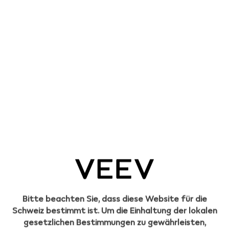
Mai 14, 2025
Häufige Fragen zum Vapen
Read more
Mai 1, 2025
Sammeln, zurückgeben und
belohnt werden.​
Read more
Bitte beachten Sie, dass diese Website für die
Apr 28, 2025
Schweiz bestimmt ist. Um die Einhaltung der lokalen
Ein Leitfaden zu Nikotin in
gesetzlichen Bestimmungen zu gewährleisten,