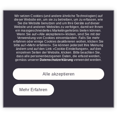
Diese Seite enthält Informationen über rauchfreie
Produkte und richtet sich ausschliesslich an
Mai 1, 2025
erwachsene Raucherinnen und Raucher in der
Schweiz, die andernfalls weiterhin rauchen oder
Wir setzen Cookies (und andere ähnliche Technologien) auf
Sammeln, zurückgeben und
dieser Website ein, um sie zu betreiben, um zu erfassen, wie
andere Tabak- oder Nikotinprodukte verwenden
Sie die Website benutzen und um Ihre Geräte auf dieser
würden. Die rauchfreien Produkte von Philip Morris
belohnt werden.​
Website und anderen Websites zu verfolgen, damit wir Ihnen
International sind keine Alternative, um mit dem
ein massgeschneidertes Marketingerlebnis bieten können.
Konsum von Tabak und Nikotin aufzuhören und sind
Wenn Sie auf «Alle akzeptieren» klicken, sind Sie mit der
nicht als Hilfsmittel zum Rauchstopp geeignet.
Verwendung von Cookies einverstanden. Falls Sie mehr
erfahren oder einige Cookies deaktivieren wollen, klicken Sie
Mach einen Unterschied mit dem VEEV Take Back
bitte auf «Mehr erfahren». Sie können jederzeit Ihre Meinung
Programm!
ändern und auf den Link «Cookie-Einstellungen», auf den
einzelnen Seiten der Website, klicken. Bitte beachten Sie,
dass alle personenbezogenen Daten, die erfasst werden,
gemäss unserer
Datenschutzerklärung
verwendet werden.
Fülle einen Sammelbeutel mit deinen gebrauchten VEEV
Geräten und Pods, gib ihn im Mai zurück und
erhalte 5
Alle akzeptieren
Pods für nur CHF 20.–*!
Du kannst ihn in deinen Briefkasten legen und von der Post
abholen lassen oder ihn in einer IQOS Boutique abgeben. ​
Mehr Erfahren
Wir sorgen dafür, dass der Inhalt des Beutels sachgerecht
recycelt wird. ​