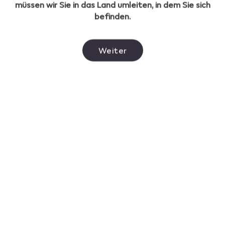
müssen wir Sie in das Land umleiten, in dem Sie sich
rauchfreien Alternativen
befinden.
Read more
Weiter
Apr 28, 2025
Was sind die Inhaltsstoffe
von Vapes?
Read more
View all