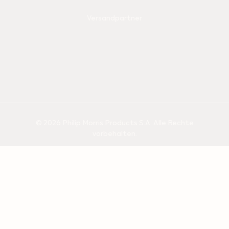
Versandpartner
© 2026 Philip Morris Products S.A. Alle Rechte
vorbehalten.
Datenschutzerklärung
Verkaufsbedingungen
Nutzungsbedingungen
Cookie-Einstellungen
Unternehmensinformationen
Nutzungslizenz für nutzergenerierte Inhalte (UGC)