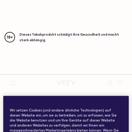
Dieses Tabakprodukt schädigt Ihre Gesundheit und macht
stark abhängig.
{"redirectionRequired":"true","hostname":"https://www.w
vape.com","currentCountryCode":"ch","customerCountryC
Wir setzen Cookies (und andere ähnliche Technologien) auf
dieser Website ein, um sie zu betreiben, um zu erfassen, wie Sie
die Website benutzen und um Ihre Geräte auf dieser Website
und anderen Websites zu verfolgen, damit wir Ihnen ein
massgeschneidertes Marketingerlebnis bieten können. Wenn Sie