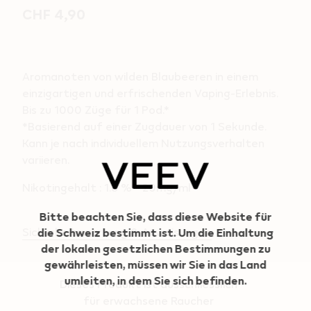
CHF 4,90
Aromanoten von wilden Blaubeeren in einem
einzigartigen und erfrischenden Vaping-Erlebnis.
Bis zu 1000 Züge für 1 Pod.*
*Basierend auf einer Zugdauer von 1 Sekunde.
Kann je nach individuellem Nutzungsverhalten
variieren.
Geo redirection dialog
Nikotingehalt : 1.8 % - 20mg/ml
Bitte beachten Sie, dass diese Website für
Sicherheitswarnung & Anweisungen
die Schweiz bestimmt ist. Um die Einhaltung
der lokalen gesetzlichen Bestimmungen zu
gewährleisten, müssen wir Sie in das Land
umleiten, in dem Sie sich befinden.
Dieses Produkt ist ausschliesslich
für erwachsene Raucher