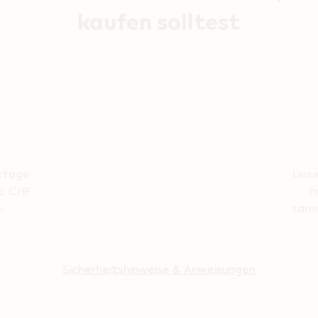
kaufen solltest
ktage
Unse
ab CHF
f
-
sams
Sicherheitshinweise & Anweisungen