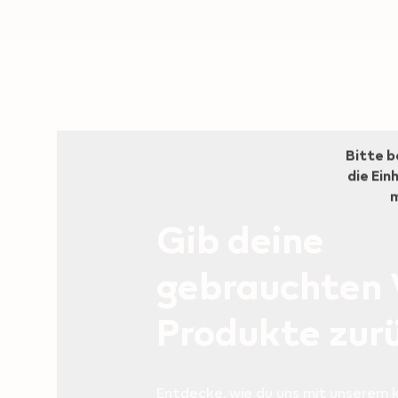
Geo redirection dialog
Bitte b
die Ein
m
Gib deine
gebrauchten
Produkte zur
Entdecke, wie du uns mit unserem 