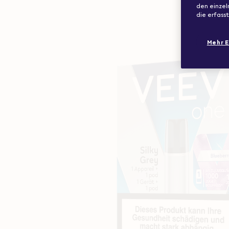
den einzel
die erfass
Mehr E