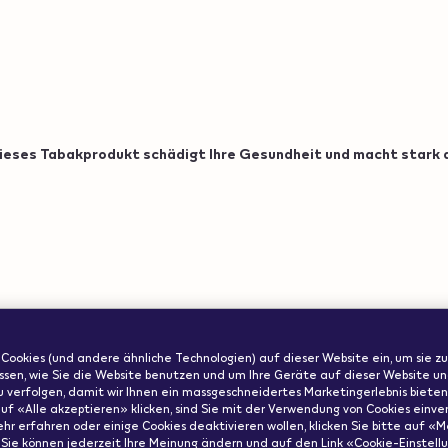
ieses Tabakprodukt schädigt Ihre Gesundheit und macht stark 
ww.veev-
er
ode":"us"}
Wichtige Information
 Cookies (und andere ähnliche Technologien) auf dieser Website ein, um sie zu
ssen, wie Sie die Website benutzen und um Ihre Geräte auf dieser Website u
u verfolgen, damit wir Ihnen ein massgeschneidertes Marketingerlebnis bieten
uf «Alle akzeptieren» klicken, sind Sie mit der Verwendung von Cookies einve
ehr erfahren oder einige Cookies deaktivieren wollen, klicken Sie bitte auf «M
 Sie können jederzeit Ihre Meinung ändern und auf den Link «Cookie-Einstell