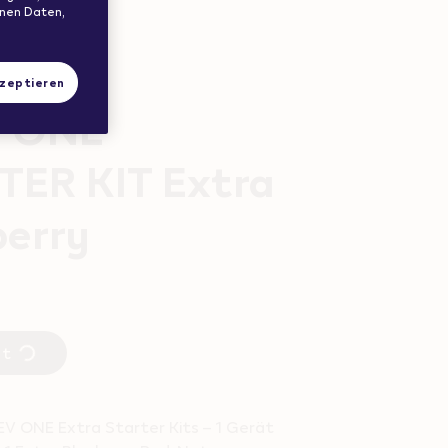
enen Daten,
ür CHF 4.50
kzeptieren
 ONE
TER KIT Extra
berry
dt
EV ONE Extra Starter Kits – 1 Gerät