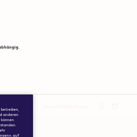
abhängig.
en
Support
Verkaufsstelle finden
 betreiben,
nd anderen
 können.
rstanden.
ehr
ungen», auf