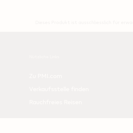
Dieses Produkt ist ausschliesslich für er
Useful
Nützliche Links
links
Zu PMI.com
and
information
Verkaufsstelle finden
Rauchfreies Reisen
Wir