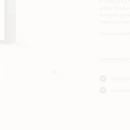
in Silky Grey
wilder Blaube
ausgewogener
Vaping-Erlebn
Nikotingehalt
Sicherheitsh
Bezahlu
Kostenl