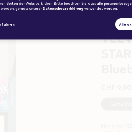
nen Seiten der Website, klicken. Bitte beachten Sie, dass alle personenbezog
t werden, gemäss unserer
Datenschutzerklärung
verwendet werden.
1. Starter-Kit f
rfahren
Alle a
VEEV
STAR
Blue
CHF 9,90
Seite lä
Inhalt des VE