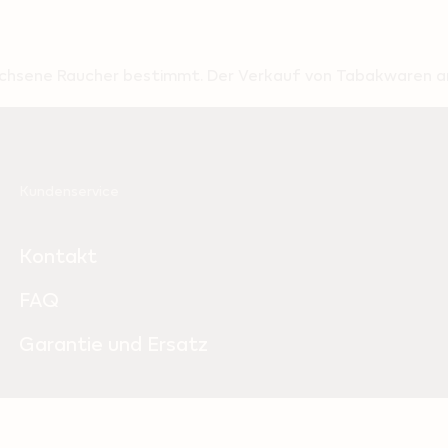
wachsene Raucher bestimmt. Der Verkauf von Tabakwaren an
Kundenservice
Kontakt
FAQ
Garantie und Ersatz
Sicher