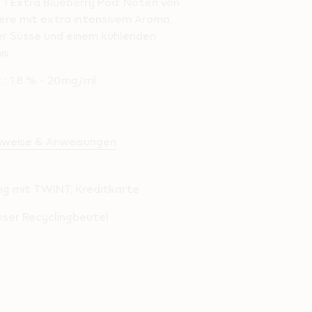
 + 1 Extra Blueberry Pod: Noten von
ere mit extra intensivem Aroma,
 Süsse und einem kühlenden
is
 : 1.8 % - 20mg/ml
inweise & Anweisungen
ng mit TWINT, Kreditkarte
oser Recyclingbeutel