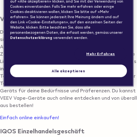
auf «Alle akzeptieren» klicken, sind Sie mit der Verwendung von
AARBERG
Cookies einverstanden. Falls Sie mehr erfahren oder einige
Cookies deaktivieren wollen, klicken Sie bitte auf «Mehr
Vape Store in AARBERG finden
erfahren». Sie können jederzeit Ihre Meinung ändern und auf
den Link «Cookie-Einstellungen», auf den einzelnen Seiten der
Website, klicken. Bitte beachten Sie, dass alle
Du suchst einen Vape-Shop in AARBERG? Nachfolgend
personenbezogenen Daten, die erfasst werden, gemäss unserer
Datenschutzerklärung
verwendet werden.
siehst du eine Liste aller VEEV Vape-Vertriebspartner in
AARBERG. Im Shop findest du eine Vielzahl von VEEV E-
Zigaretten wie VEEV ONE, VEEV NOW ULTRA und weitere
Mehr Erfahren
Linien von rauchfreien Produkten. VEEV One Vapes gibt es
in verschiedenen Geschmacksrichtungen wie Classic
Alle akzeptieren
Tobacco, Blue Raspberry, Blueberry und vielen mehr. Unser
Team hilft dir zudem bei der Auswahl des passenden
Geräts für deine Bedürfnisse und Präferenzen. Du kannst
VEEV Vape-Geräte auch online entdecken und von überall
aus bestellen!
Einfach online einkaufen!
IQOS Einzelhandelsgeschäft