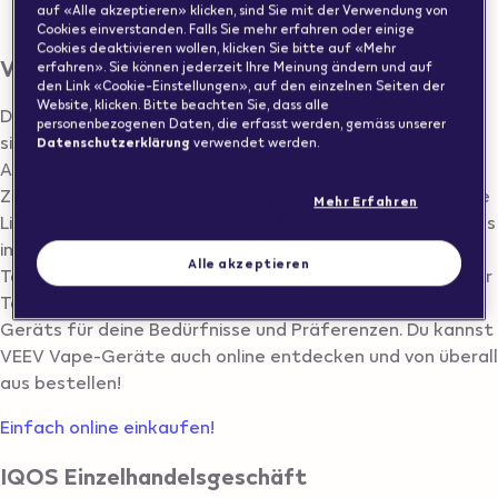
auf «Alle akzeptieren» klicken, sind Sie mit der Verwendung von
ALLSCHWIL
Cookies einverstanden. Falls Sie mehr erfahren oder einige
Cookies deaktivieren wollen, klicken Sie bitte auf «Mehr
Vape Store in ALLSCHWIL finden
erfahren». Sie können jederzeit Ihre Meinung ändern und auf
den Link «Cookie-Einstellungen», auf den einzelnen Seiten der
Website, klicken. Bitte beachten Sie, dass alle
Du suchst einen Vape-Shop in ALLSCHWIL? Nachfolgend
personenbezogenen Daten, die erfasst werden, gemäss unserer
siehst du eine Liste aller VEEV Vape-Vertriebspartner in
Datenschutzerklärung
verwendet werden.
ALLSCHWIL. Im Shop findest du eine Vielzahl von VEEV E-
Zigaretten wie VEEV ONE, VEEV NOW ULTRA und weitere
Mehr Erfahren
Linien von rauchfreien Produkten. VEEV One Vapes gibt es
in verschiedenen Geschmacksrichtungen wie Classic
Alle akzeptieren
Tobacco, Blue Raspberry, Blueberry und vielen mehr. Unser
Team hilft dir zudem bei der Auswahl des passenden
Geräts für deine Bedürfnisse und Präferenzen. Du kannst
VEEV Vape-Geräte auch online entdecken und von überall
aus bestellen!
Einfach online einkaufen!
IQOS Einzelhandelsgeschäft