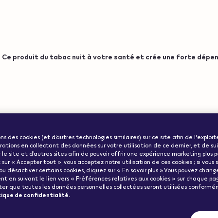
Ce produit du tabac nuit à votre santé et crée une forte dépe
ww.veev-
Informations
ode":"us"}
ularité
ons des cookies (et d’autres technologies similaires) sur ce site afin de l'exploit
importantes
ations en collectant des données sur votre utilisation de ce dernier, et de su
r le site et d’autres sites afin de pouvoir offrir une expérience marketing plus 
 sur « Accepter tout », vous acceptez notre utilisation de ces cookies ; si vous
, ou désactiver certains cookies, cliquez sur « En savoir plus ».Vous pouvez change
 en suivant le lien vers « Préférences relatives aux cookies » sur chaque pag
oter que toutes les données personnelles collectées seront utilisées conform
tique de confidentialité.