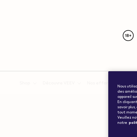
{"redirectionRequired":"true","hostname":"https://www.w
vape.com","currentCountryCode":"ch","customerCountryC
Shop
Découvre VEEV
Nos efforts pour la circ
Nous utilis
des amélior
appareil su
En cliquant
savoir plus
tout moment
Veuillez n
notre
poli