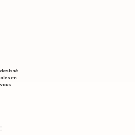
 destiné
cales en
 vous
t