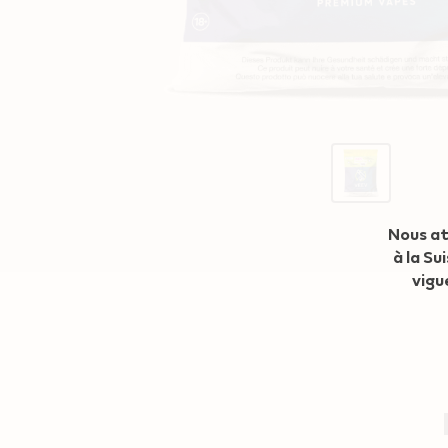
Geo redirection dialog
Nous at
à la Su
vigu