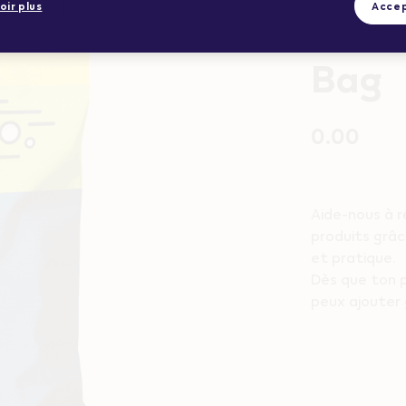
oir plus
Accep
VAPE
Bag
0.00
Aide-nous à r
produits grâc
et pratique.
Dès que ton p
peux ajouter