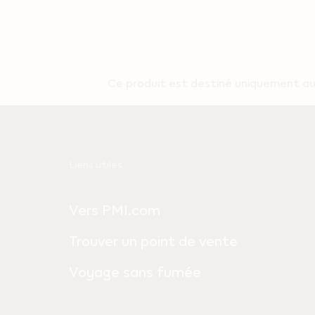
Ce produit est destiné uniquement aux
Useful
Liens utiles
links
Vers PMI.com
and
information
Trouver un point de vente
Voyage sans fumée