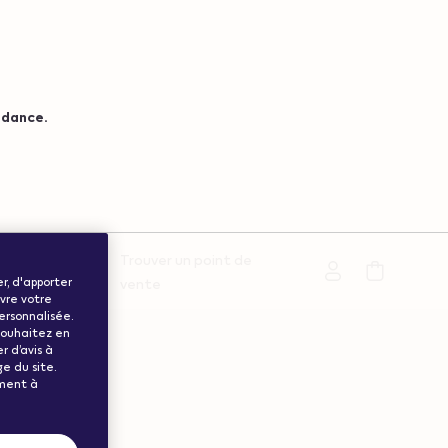
ndance.
Trouver un point de
Support
er, d'apporter
vente
ivre votre
personnalisée.
 souhaitez en
r d’avis à
e du site.
ément à