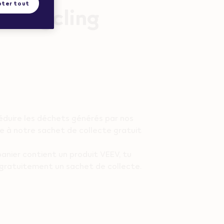
ter tout
 Recycling
éduire les déchets générés par nos
e à notre sachet de collecte gratuit
anier contient un produit VEEV, tu
 gratuitement un sachet de collecte.