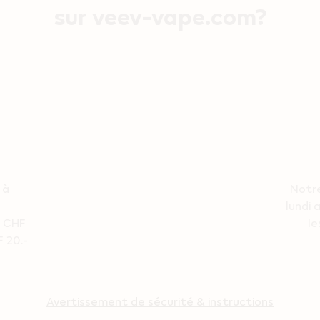
sur veev-vape.com?
 à
Notre
lundi 
s CHF
le
 20.-
Avertissement de sécurité & instructions