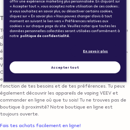
offrir une expérience marketing plus personnalisée. En cliquant sur
AGNO
« Accepter tout », vous acceptez notre utilisation de ces cookies ;
si vous souhaitez en savoir plus, ou désactiver certains cookies,
Trouver un Vape Store à AGNO
cliquez sur « En savoir plus ».Vous pouvez changer d’avis à tout
moment en suivant le lien vers « Préférences relatives aux
cookies » sur chaque page du site. Veuillez noter que toutes les
Tu cherches une boutique de vapes à AGNO? Voici la liste
données personnelles collectées seront utilisées conformément à
notre
politique de confidentialité.
de tous les revendeurs de vapes VEEV à AGNO. Dans la
boutique, tu trouveras une variété de cigarettes
électroniques VEEV comme VEEV ONE, VEEV NOW ULTRA
En savoir plus
et d’autres gammes de produits sans fumée. Les vapes
VEEV One sont disponibles en plusieurs saveurs comme
Accepter tout
Classic Tobacco, Blue Raspberry, Blueberry et bien plus
encore. Notre équipe t’aidera à choisir le bon appareil en
fonction de tes besoins et de tes préférences. Tu peux
également découvrir les appareils de vaping VEEV et
commander en ligne où que tu sois! Tu ne trouves pas de
boutique à proximité? Notre boutique en ligne est
toujours ouverte.
Fais tes achats facilement en ligne!