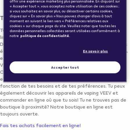
offrir une expérience marketing plus personnalisée. En cliquant sur
AIROLO
« Accepter tout », vous acceptez notre utilisation de ces cookies ;
si vous souhaitez en savoir plus, ou désactiver certains cookies,
Trouver un Vape Store à AIROLO
cliquez sur « En savoir plus ».Vous pouvez changer d’avis à tout
moment en suivant le lien vers « Préférences relatives aux
cookies » sur chaque page du site. Veuillez noter que toutes les
Tu cherches une boutique de vapes à AIROLO? Voici la
données personnelles collectées seront utilisées conformément à
notre
politique de confidentialité.
liste de tous les revendeurs de vapes VEEV à AIROLO.
Dans la boutique, tu trouveras une variété de cigarettes
électroniques VEEV comme VEEV ONE, VEEV NOW ULTRA
En savoir plus
et d’autres gammes de produits sans fumée. Les vapes
VEEV One sont disponibles en plusieurs saveurs comme
Accepter tout
Classic Tobacco, Blue Raspberry, Blueberry et bien plus
encore. Notre équipe t’aidera à choisir le bon appareil en
fonction de tes besoins et de tes préférences. Tu peux
également découvrir les appareils de vaping VEEV et
commander en ligne où que tu sois! Tu ne trouves pas de
boutique à proximité? Notre boutique en ligne est
toujours ouverte.
Fais tes achats facilement en ligne!