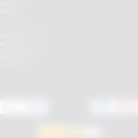
Garantie
Kontakt
IQOS - Rauchfreie Alternative zu
Zigaretten
IQOS Tabakerhitzer
entdecken
IQOS Händler finden
TEREA Sorten
IQOS Shop
Einfach bezahlen
Versandpartner