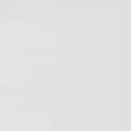
Nützliche Links
VEEV ONE kaufen
VEEV ONE Pods kaufen
VEEV NOW ULTRA kaufen
VEEV Flavours entdecken
News Blog
THE DIFFERENT PERSPECTIVE
VEEV Qualität
VEEV Design
VEEV Circular Values
Care und Support
VEEV Support
FAQs
Lieferung und Retoure
VEEV Fehlerbehebung
Erste Schritte mit VEEV