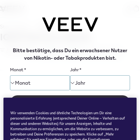
ringen
Store Finder
Berlin
IQOS Stores in Berlin
Alle Filter
Bitte bestätige, dass Du ein erwachsener Nutzer
VEEV ONE
VEEV NOW
VEEV kostenlos testen
von Nikotin- oder Tabakprodukten bist.
Monat
*
Jahr
*
Monat
Jahr
Bestätigen
Wir verwenden Cookies und ähnliche Technologien um Dir eine
personalisierte Erfahrung (entsprechend Deiner Online – Verhalten auf
dieser und anderen Websites) für unsere Anzeigen, Inhalte und
Kommunikation zu ermöglichen, um die Website zu verbessern, zu
We Care
betreiben und Deine Präferenzen zu speichern. Klicke auf „Mehr
erfahren“ für weitere Einzelheiten, oder um die Einstellungen