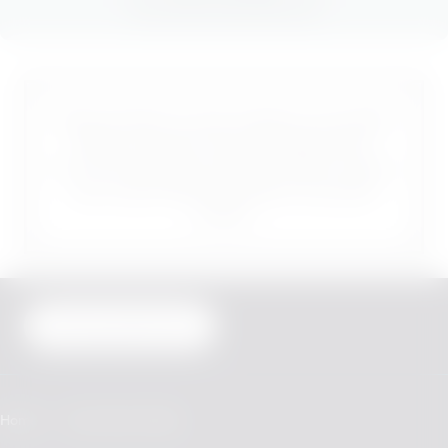
Dieses Produkt ist nicht risikofrei und enthält
Nikotin, das sehr stark abhängig macht.
Nur für Erwachsene, die sonst weiter rauchen
oder andere Nikotinprodukte verwenden
würden.
Vertrag widerrufen
Home
Veev Store Finder