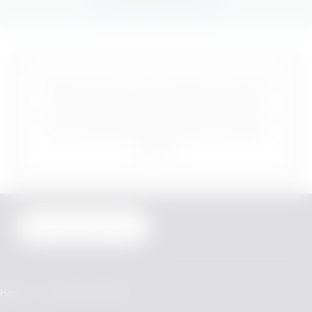
Dieses Produkt ist nicht risikofrei und enthält
Nikotin, das sehr stark abhängig macht.
Nur für Erwachsene, die sonst weiter rauchen
oder andere Nikotinprodukte verwenden
würden.
Vertrag widerrufen
Home
Veev Store Finder