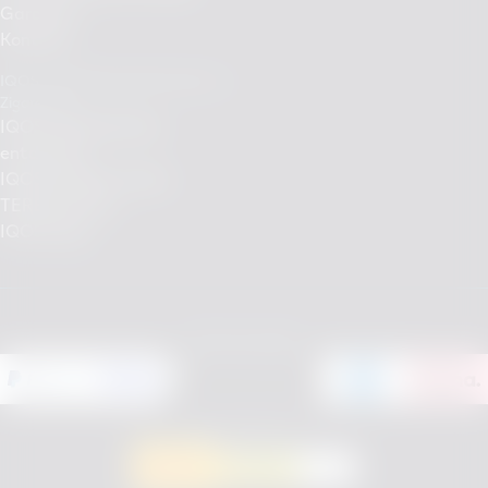
Garantie
Kontakt
IQOS - Rauchfreie Alternative zu
Zigaretten
IQOS Tabakerhitzer
entdecken
IQOS Händler finden
TEREA Sorten
IQOS Shop
Einfach bezahlen
Versandpartner