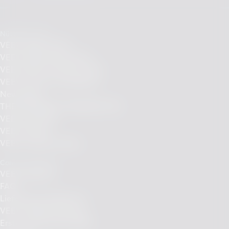
Nützliche Links
VEEV ONE kaufen
VEEV ONE Pods kaufen
VEEV NOW ULTRA kaufen
VEEV Flavours entdecken
News Blog
THE DIFFERENT PERSPECTIVE
VEEV Qualität
VEEV Design
VEEV Circular Values
Care und Support
VEEV Support
FAQs
Lieferung und Retoure
VEEV Fehlerbehebung
Erste Schritte mit VEEV