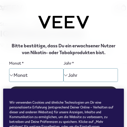
ringen
Store Finder
Erfurt
IQOS Stores in Erfurt
Alle Filter
Bitte bestätige, dass Du ein erwachsener Nutzer
VEEV ONE
VEEV NOW
VEEV kostenlos testen
von Nikotin- oder Tabakprodukten bist.
Monat
*
Jahr
*
Monat
Jahr
Bestätigen
Wir verwenden Cookies und ähnliche Technologien um Dir eine
personalisierte Erfahrung (entsprechend Deiner Online – Verhalten auf
dieser und anderen Websites) für unsere Anzeigen, Inhalte und
Kommunikation zu ermöglichen, um die Website zu verbessern, zu
We Care
betreiben und Deine Präferenzen zu speichern. Klicke auf „Mehr
erfahren“ für weitere Einzelheiten, oder um die Einstellungen