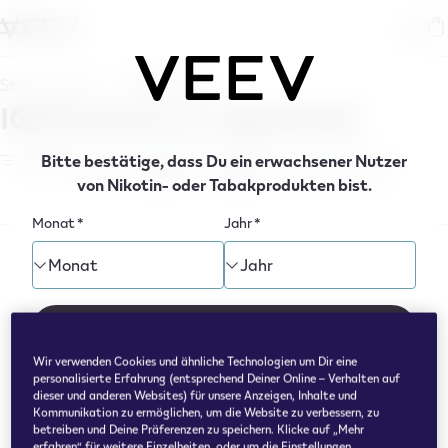
ringen
Store Finder
Ingolstadt
IQOS Stores in Ingolstadt
Alle Filter
Bitte bestätige, dass Du ein erwachsener Nutzer
VEEV ONE
VEEV NOW
VEEV kostenlos testen
von Nikotin- oder Tabakprodukten bist.
Monat
*
Jahr
*
Monat
Jahr
Bestätigen
Wir verwenden Cookies und ähnliche Technologien um Dir eine
personalisierte Erfahrung (entsprechend Deiner Online – Verhalten auf
dieser und anderen Websites) für unsere Anzeigen, Inhalte und
Kommunikation zu ermöglichen, um die Website zu verbessern, zu
We Care
betreiben und Deine Präferenzen zu speichern. Klicke auf „Mehr
erfahren“ für weitere Einzelheiten, oder um die Einstellungen