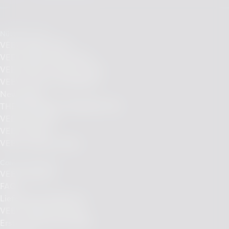
Nützliche Links
VEEV ONE kaufen
VEEV ONE Pods kaufen
VEEV NOW ULTRA kaufen
VEEV Flavours entdecken
News Blog
THE DIFFERENT PERSPECTIVE
VEEV Qualität
VEEV Design
VEEV Circular Values
Care und Support
VEEV Support
FAQs
Lieferung und Retoure
VEEV Fehlerbehebung
Erste Schritte mit VEEV