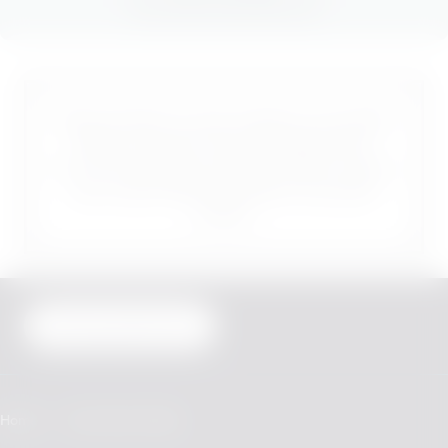
Dieses Produkt ist nicht risikofrei und enthält
Nikotin, das sehr stark abhängig macht.
Nur für Erwachsene, die sonst weiter rauchen
oder andere Nikotinprodukte verwenden
würden.
Vertrag widerrufen
Home
Veev Store Finder