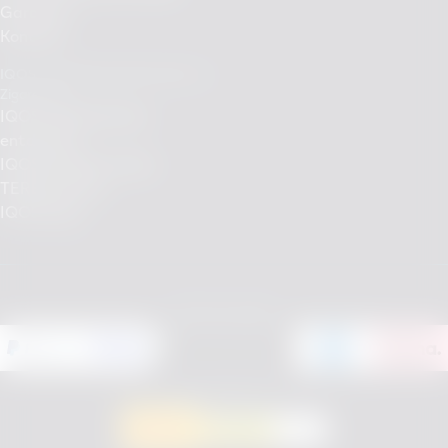
Garantie
Kontakt
IQOS - Rauchfreie Alternative zu
Zigaretten
IQOS Tabakerhitzer
entdecken
IQOS Händler finden
TEREA Sorten
IQOS Shop
Einfach bezahlen
Versandpartner