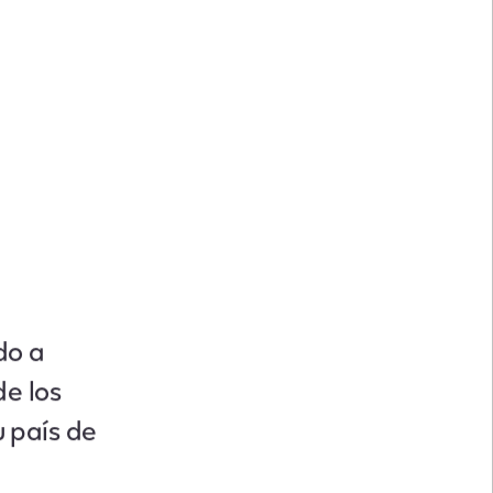
do a
e los
u país de