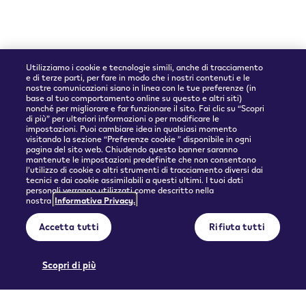
Utilizziamo i cookie e tecnologie simili, anche di tracciamento
e di terze parti, per fare in modo che i nostri contenuti e le
nostre comunicazioni siano in linea con le tue preferenze (in
base al tuo comportamento online su questo e altri siti)
nonché per migliorare e far funzionare il sito. Fai clic su “Scopri
Partner spedizioni
di più” per ulteriori informazioni o per modificare le
impostazioni. Puoi cambiare idea in qualsiasi momento
visitando la sezione “Preferenze cookie ” disponibile in ogni
pagina del sito web. Chiudendo questo banner saranno
mantenute le impostazioni predefinite che non consentono
l’utilizzo di cookie o altri strumenti di tracciamento diversi dai
tecnici e dai cookie assimilabili a questi ultimi. I tuoi dati
personali verranno utilizzati come descritto nella
nostra
Informativa Privacy.
© 2026 Philip Morris Products SA.
Accetta tutti
Rifiuta tutti
Privacy policy
Condizioni d'uso
Informazioni precontrattuali e Condizioni generali di vendita
Preferenze cookie
Scopri di più
QUESTO PRODOTTO NON È PRIVO DI RISCHI E FORNISCE NICOTINA CHE CREA
DIPENDENZA. SOLO PER MAGGIORENNI.
Licenza d'uso di contenuto generato dall'utente