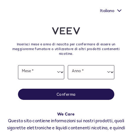
e
Nuovi Extra Flavours, gli aromi VEEV ONE dal gusto più
pieno
Italiano
﬋
Skip to content
Return to Nav
Inserisci mese e anno di nascita per confermare di essere un
Tutti i punti vendita e i
maggiorenne fumatore o utilizzatore di altri prodotti contenenti
nicotina.
rivenditori VEEV a STREVI
Date
Mese *
Anno *
of
Mese
Anno
Tutti i negozi e rivenditori VEEV per trovare il tuo rifornitore degli ultimi
birth
prodotti e accessori VEEV.
Tutti i negozi VEEV
Conferma
AL
STREVI
We Care
Rivendite
Questo sito contiene informazioni sui nostri prodotti, quali
sigarette elettroniche e liquidi contenenti nicotina, e quindi