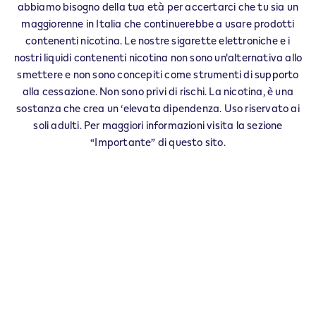
IQOS Info & Stick STREVI - 0004
abbiamo bisogno della tua età per accertarci che tu sia un
‎STRADA STATALE N. 30, KM 26
maggiorenne in Italia che continuerebbe a usare prodotti
15019
STREVI
AL
contenenti nicotina. Le nostre sigarette elettroniche e i
IT
nostri liquidi contenenti nicotina non sono un'alternativa allo
smettere e non sono concepiti come strumenti di supporto
alla cessazione. Non sono privi di rischi. La nicotina, è una
Questo prodotto non è privo di rischi e
sostanza che crea un ‘elevata dipendenza. Uso riservato ai
fornisce nicotina che crea dipendenza. Solo
soli adulti. Per maggiori informazioni visita la sezione
per maggiorenni che altrimenti
“Importante” di questo sito.
continuerebbero a fumare o ad usare altri
prodotti con nicotina.
Esercita il tuo diritto di recesso entro 30 giorni dalla
consegna.
Restituisci il tuo prodotto