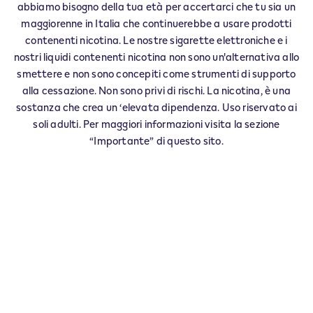
abbiamo bisogno della tua età per accertarci che tu sia un
maggiorenne in Italia che continuerebbe a usare prodotti
Veev Seller ROCCHETTA TANARO - 0001
contenenti nicotina. Le nostre sigarette elettroniche e i
‎VIA G.SARDI 43
nostri liquidi contenenti nicotina non sono un'alternativa allo
14030
ROCCHETTA TANARO
AT
smettere e non sono concepiti come strumenti di supporto
IT
alla cessazione. Non sono privi di rischi. La nicotina, è una
sostanza che crea un ‘elevata dipendenza. Uso riservato ai
Questo prodotto non è privo di rischi e
soli adulti. Per maggiori informazioni visita la sezione
fornisce nicotina che crea dipendenza. Solo
“Importante” di questo sito.
per maggiorenni che altrimenti
continuerebbero a fumare o ad usare altri
prodotti con nicotina.
Esercita il tuo diritto di recesso entro 30 giorni dalla
consegna.
Restituisci il tuo prodotto