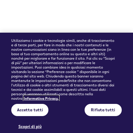
Accettiamo
Utilizziamo i cookie e tecnologie simili, anche di tracciamento
e di terze parti, per fare in modo che i nostri contenuti e le
nostre comunicazioni siano in linea con le tue preferenze (in
base al tuo comportamento online su questo e altri siti)
nonché per migliorare e far funzionare il sito. Fai clic su “Scopri
Partner spedizioni
di più” per ulteriori informazioni o per modificare le
impostazioni. Puoi cambiare idea in qualsiasi momento
visitando la sezione “Preferenze cookie ” disponibile in ogni
pagina del sito web. Chiudendo questo banner saranno
mantenute le impostazioni predefinite che non consentono
l’utilizzo di cookie o altri strumenti di tracciamento diversi dai
tecnici e dai cookie assimilabili a questi ultimi. I tuoi dati
personali verranno utilizzati come descritto nella
nostra
Informativa Privacy.
© 2026 Philip Morris Products SA.
Accetta tutti
Rifiuta tutti
Privacy policy
Condizioni d'uso
Informazioni precontrattuali e Condizioni generali di vendita
Preferenze cookie
Scopri di più
QUESTO PRODOTTO NON È PRIVO DI RISCHI E FORNISCE NICOTINA CHE CREA
DIPENDENZA. SOLO PER MAGGIORENNI.