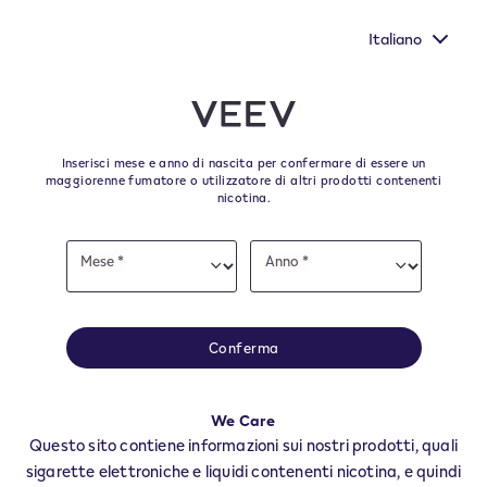
a tua voce
Nuovi Extra Flavours, gli aromi VEEV ONE dal g
Europea.
pieno
Italiano
﬋
Skip to content
Return to Nav
Inserisci mese e anno di nascita per confermare di essere un
Tutti i punti vendita e i
maggiorenne fumatore o utilizzatore di altri prodotti contenenti
nicotina.
rivenditori VEEV a
Date
ROCCHETTA TANARO
Mese *
Anno *
of
Mese
Anno
birth
Tutti i negozi e rivenditori VEEV per trovare il tuo rifornitore degli ultimi
prodotti e accessori VEEV.
Conferma
Tutti i negozi VEEV
AT
We Care
ROCCHETTA TANARO
Questo sito contiene informazioni sui nostri prodotti, quali
Rivendite
sigarette elettroniche e liquidi contenenti nicotina, e quindi