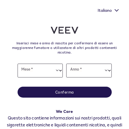
Nuovi Extra Flavours, gli aromi VEEV ONE dal gusto più
pieno
Italiano
﬋
Skip to content
Return to Nav
Inserisci mese e anno di nascita per confermare di essere un
Tutti i punti vendita e i
maggiorenne fumatore o utilizzatore di altri prodotti contenenti
nicotina.
rivenditori VEEV a BAIANO
Date
Mese *
Anno *
of
Mese
Anno
Tutti i negozi e rivenditori VEEV per trovare il tuo rifornitore degli ultimi
birth
prodotti e accessori VEEV.
Tutti i negozi VEEV
Conferma
AV
BAIANO
We Care
Rivendite
Questo sito contiene informazioni sui nostri prodotti, quali
sigarette elettroniche e liquidi contenenti nicotina, e quindi