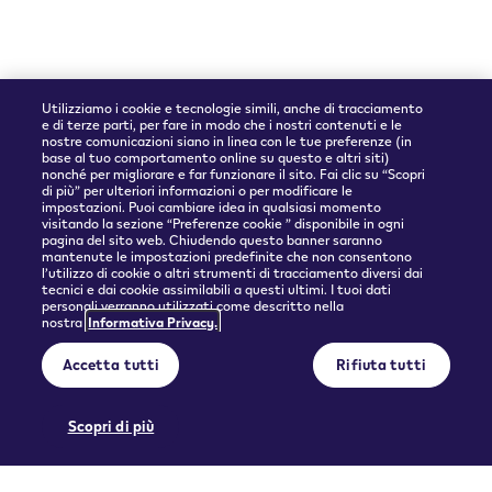
Utilizziamo i cookie e tecnologie simili, anche di tracciamento
e di terze parti, per fare in modo che i nostri contenuti e le
nostre comunicazioni siano in linea con le tue preferenze (in
base al tuo comportamento online su questo e altri siti)
nonché per migliorare e far funzionare il sito. Fai clic su “Scopri
Partner spedizioni
di più” per ulteriori informazioni o per modificare le
impostazioni. Puoi cambiare idea in qualsiasi momento
visitando la sezione “Preferenze cookie ” disponibile in ogni
pagina del sito web. Chiudendo questo banner saranno
mantenute le impostazioni predefinite che non consentono
l’utilizzo di cookie o altri strumenti di tracciamento diversi dai
tecnici e dai cookie assimilabili a questi ultimi. I tuoi dati
personali verranno utilizzati come descritto nella
nostra
Informativa Privacy.
© 2026 Philip Morris Products SA.
Accetta tutti
Rifiuta tutti
Privacy policy
Condizioni d'uso
Informazioni precontrattuali e Condizioni generali di vendita
Preferenze cookie
Scopri di più
QUESTO PRODOTTO NON È PRIVO DI RISCHI E FORNISCE NICOTINA CHE CREA
DIPENDENZA. SOLO PER MAGGIORENNI.
Licenza d'uso di contenuto generato dall'utente