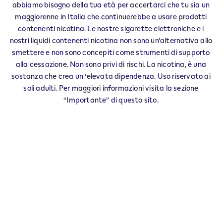
IQOS Info & Stick BAIANO - 0005
abbiamo bisogno della tua età per accertarci che tu sia un
‎VIA CALABRICITA SNC
maggiorenne in Italia che continuerebbe a usare prodotti
83022
BAIANO
AV
contenenti nicotina. Le nostre sigarette elettroniche e i
IT
nostri liquidi contenenti nicotina non sono un'alternativa allo
smettere e non sono concepiti come strumenti di supporto
alla cessazione. Non sono privi di rischi. La nicotina, è una
Questo prodotto non è privo di rischi e
sostanza che crea un ‘elevata dipendenza. Uso riservato ai
fornisce nicotina che crea dipendenza. Solo
soli adulti. Per maggiori informazioni visita la sezione
per maggiorenni che altrimenti
“Importante” di questo sito.
continuerebbero a fumare o ad usare altri
prodotti con nicotina.
Esercita il tuo diritto di recesso entro 30 giorni dalla
consegna.
Restituisci il tuo prodotto