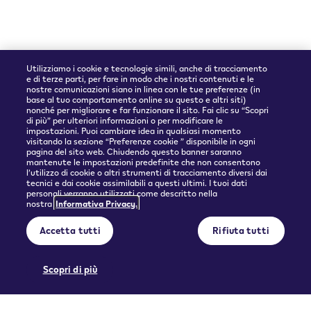
Utilizziamo i cookie e tecnologie simili, anche di tracciamento
e di terze parti, per fare in modo che i nostri contenuti e le
nostre comunicazioni siano in linea con le tue preferenze (in
base al tuo comportamento online su questo e altri siti)
nonché per migliorare e far funzionare il sito. Fai clic su “Scopri
Partner spedizioni
di più” per ulteriori informazioni o per modificare le
impostazioni. Puoi cambiare idea in qualsiasi momento
visitando la sezione “Preferenze cookie ” disponibile in ogni
pagina del sito web. Chiudendo questo banner saranno
mantenute le impostazioni predefinite che non consentono
l’utilizzo di cookie o altri strumenti di tracciamento diversi dai
tecnici e dai cookie assimilabili a questi ultimi. I tuoi dati
personali verranno utilizzati come descritto nella
nostra
Informativa Privacy.
© 2026 Philip Morris Products SA.
Accetta tutti
Rifiuta tutti
Privacy policy
Condizioni d'uso
Informazioni precontrattuali e Condizioni generali di vendita
Preferenze cookie
Scopri di più
QUESTO PRODOTTO NON È PRIVO DI RISCHI E FORNISCE NICOTINA CHE CREA
DIPENDENZA. SOLO PER MAGGIORENNI.
Licenza d'uso di contenuto generato dall'utente