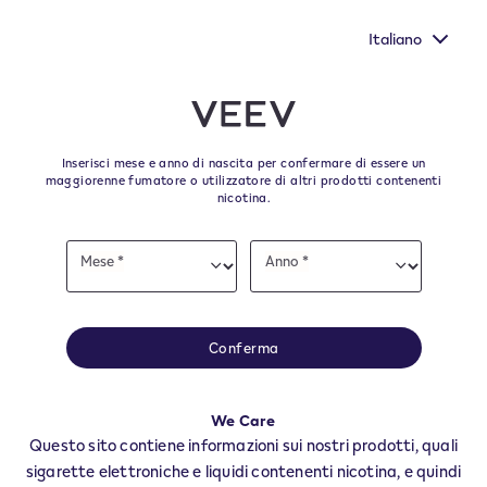
tà per far sentire la tua voce
Nuovi Extra Flavours, gli 
 della Commissione Europea.
pi
Italiano
﬋
Skip to content
Return to Nav
Inserisci mese e anno di nascita per confermare di essere un
Tutti i punti vendita e i
maggiorenne fumatore o utilizzatore di altri prodotti contenenti
nicotina.
rivenditori VEEV a URURI
Date
Mese *
Anno *
of
Mese
Anno
Tutti i negozi e rivenditori VEEV per trovare il tuo rifornitore degli ultimi
birth
prodotti e accessori VEEV.
Tutti i negozi VEEV
Conferma
CB
URURI
We Care
Rivendite
Questo sito contiene informazioni sui nostri prodotti, quali
sigarette elettroniche e liquidi contenenti nicotina, e quindi