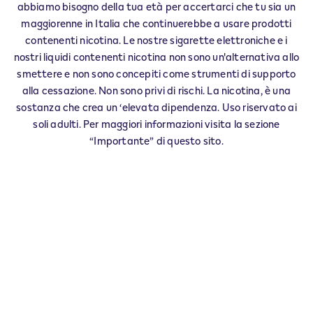
IQOS Reseller URURI - 0002
abbiamo bisogno della tua età per accertarci che tu sia un
‎VIA PROVINCIALE 87
maggiorenne in Italia che continuerebbe a usare prodotti
86049
URURI
CB
contenenti nicotina. Le nostre sigarette elettroniche e i
IT
nostri liquidi contenenti nicotina non sono un'alternativa allo
smettere e non sono concepiti come strumenti di supporto
alla cessazione. Non sono privi di rischi. La nicotina, è una
Questo prodotto non è privo di rischi e
sostanza che crea un ‘elevata dipendenza. Uso riservato ai
fornisce nicotina che crea dipendenza. Solo
soli adulti. Per maggiori informazioni visita la sezione
per maggiorenni che altrimenti
“Importante” di questo sito.
continuerebbero a fumare o ad usare altri
prodotti con nicotina.
Esercita il tuo diritto di recesso entro 30 giorni dalla
consegna.
Restituisci il tuo prodotto