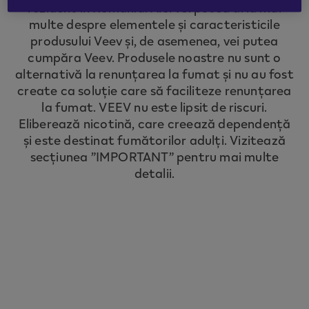
rezident în România. Aici vei putea afla mai
to redirect you to the country you are
multe despre elementele și caracteristicile
located in.
produsului Veev și, de asemenea, vei putea
cumpăra Veev. Produsele noastre nu sunt o
alternativă la renunțarea la fumat și nu au fost
CONTINUE
create ca soluție care să faciliteze renunțarea
la fumat. VEEV nu este lipsit de riscuri.
Eliberează nicotină, care creează dependență
și este destinat fumătorilor adulți. Vizitează
secțiunea ”IMPORTANT” pentru mai multe
detalii.