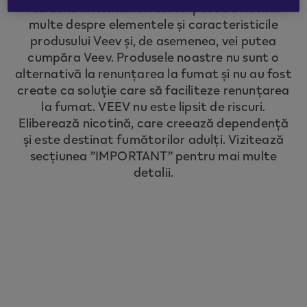
rezident în România. Aici vei putea afla mai
to redirect you to the country you are
multe despre elementele și caracteristicile
located in.
produsului Veev și, de asemenea, vei putea
cumpăra Veev. Produsele noastre nu sunt o
alternativă la renunțarea la fumat și nu au fost
CONTINUE
create ca soluție care să faciliteze renunțarea
la fumat. VEEV nu este lipsit de riscuri.
Eliberează nicotină, care creează dependență
și este destinat fumătorilor adulți. Vizitează
secțiunea ”IMPORTANT” pentru mai multe
detalii.