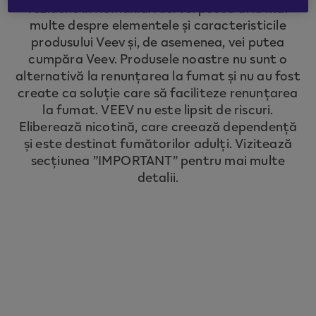
rezident în România. Aici vei putea afla mai
to redirect you to the country you are
multe despre elementele și caracteristicile
located in.
produsului Veev și, de asemenea, vei putea
cumpăra Veev. Produsele noastre nu sunt o
alternativă la renunțarea la fumat și nu au fost
CONTINUE
create ca soluție care să faciliteze renunțarea
la fumat. VEEV nu este lipsit de riscuri.
Eliberează nicotină, care creează dependență
și este destinat fumătorilor adulți. Vizitează
secțiunea ”IMPORTANT” pentru mai multe
detalii.