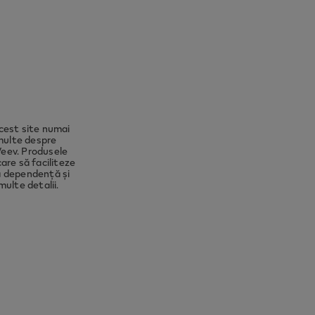
to ensure
ect you
cest site numai
 multe despre
Veev. Produsele
are să faciliteze
ză dependență și
ulte detalii.