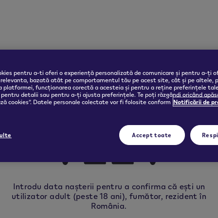
kies pentru a-ti oferi o experiență personalizată de comunicare și pentru a-ți of
 relevanta, bazată atât pe comportamentul tău pe acest site, cât și pe altele, 
 platformei, funcționarea corectă a acesteia și pentru a reține preferințele tal
pentru detalii sau pentru a-ți ajusta preferințele. Te poți răzgândi oricând apă
ă cookies”. Datele personale colectate vor fi folosite conform
Notificării de p
ulte
Accept toate
Resp
Introdu data nașterii pentru a confirma că ești un
VEEV
utilizator adult (peste 18 ani), fumător, rezident în
România.