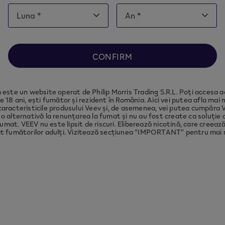
Date
Luna *
An *
Luna
An
of
Luna
An
note this website is intended for
Romania
, in order 
birth
ance with local legal requirements we need to redir
to the country you are located in.
CONFIRM
CONTINUE
este un website operat de Philip Morris Trading S.R.L. Poți accesa a
e 18 ani, ești fumător și rezident în România. Aici vei putea afla mai
caracteristicile produsului Veev și, de asemenea, vei putea cumpăra 
o alternativă la renunțarea la fumat și nu au fost create ca soluție c
umat. VEEV nu este lipsit de riscuri. Eliberează nicotină, care creea
t fumătorilor adulți. Vizitează secțiunea ”IMPORTANT” pentru mai m