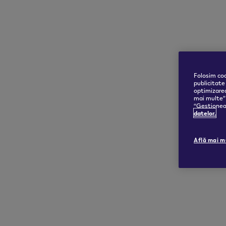
Folosim coo
publicitate
optimizarea
mai multe” 
“Gestioneaz
datelor.
Află mai m