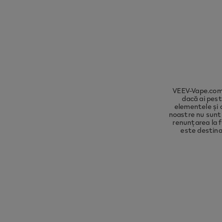
Please 
compli
VEEV-Vape.com 
dacă ai pest
elementele și 
noastre nu sunt 
renunțarea la f
este destina