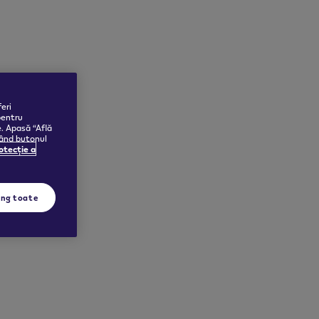
eri
pentru
e. Apasă “Află
sând butonul
rotecție a
ing toate