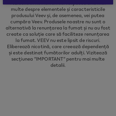
rezident în România. Aici vei putea afla mai
to redirect you to the country you are
multe despre elementele și caracteristicile
located in.
produsului Veev și, de asemenea, vei putea
cumpăra Veev. Produsele noastre nu sunt o
alternativă la renunțarea la fumat și nu au fost
CONTINUE
create ca soluție care să faciliteze renunțarea
la fumat. VEEV nu este lipsit de riscuri.
Eliberează nicotină, care creează dependență
și este destinat fumătorilor adulți. Vizitează
secțiunea ”IMPORTANT” pentru mai multe
detalii.