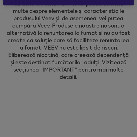
rezident în România. Aici vei putea afla mai
to redirect you to the country you are
multe despre elementele și caracteristicile
located in.
produsului Veev și, de asemenea, vei putea
cumpăra Veev. Produsele noastre nu sunt o
alternativă la renunțarea la fumat și nu au fost
CONTINUE
create ca soluție care să faciliteze renunțarea
la fumat. VEEV nu este lipsit de riscuri.
Eliberează nicotină, care creează dependență
și este destinat fumătorilor adulți. Vizitează
secțiunea ”IMPORTANT” pentru mai multe
detalii.