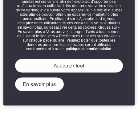
Qu’est-ce que la technologie de
similaires) sur ce site afin de l'exploiter, d'apporter des
Ce site internet contient des informations sur des
améliorations en collectant des données sur votre utilisation
chauffage VEEV ONE?
produits sans fumée destinés aux fumeuses et
de ce dernier, et de suivre votre appareil sur le site et d’autres
fumeurs adultes qui autrement continueraient à
sites afin de pouvoir offrir une expérience marketing plus
fumer ou à utiliser des produits contenant de la
personnalisée. En cliquant sur « Accepter tout », vous
acceptez notre utilisation de ces cookies ; si vous souhaitez
nicotine en Suisse. Les produits sans fumée de
Comment utiliser mon appareil VEEV ONE?
en savoir plus, ou désactiver certains cookies, cliquez sur «
Philip Morris International ne sont pas une
En savoir plus ».Vous pouvez changer d’avis à tout moment
alternative à l’arrêt du tabac et ne sont pas
en suivant le lien vers « Préférences relatives aux cookies »
conçus comme des aides au sevrage.
sur chaque page du site. Veuillez noter que toutes les
Comment vérifier le niveau de charge de la
données personnelles collectées seront utilisées
batterie sur l’appareil VEEV ONE?
conformément à notre
politique de confidentialité.
Comment recharger l’appareil VEEV ONE?
Accepter tout
Comment savoir si le niveau d’e-liquide est
En savoir plus
faible?
ici
Comment réinitialiser un appareil VEEV
ONE?
Est-il possible de retirer le pod VEEV ONE