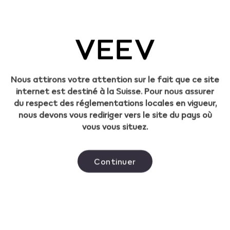
avion?
Quelles sont les saveurs disponibles?
Comment changer un pod VEEV?
Nous attirons votre attention sur le fait que ce site
Comment
Quelle est la meilleure façon de tirer des
internet est destiné à la Suisse. Pour nous assurer
réinitialiser un appareil VEEV ONE?
contact.ch@veev-vape.com
bouffées avec un appareil VEEV?
du respect des réglementations locales en vigueur,
nous devons vous rediriger vers le site du pays où
vous vous situez.
Combien de bouffées puis-je tirer avec un
pod VEEV ONE?
Continuer
Y a-t-il de la nicotine dans le pod
VEEV ONE?
Service Clients