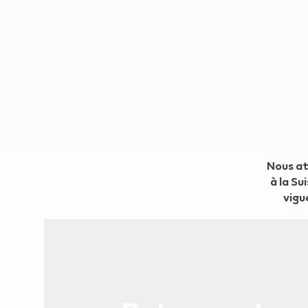
Geo redirection dialog
Nous at
à la Su
vigu