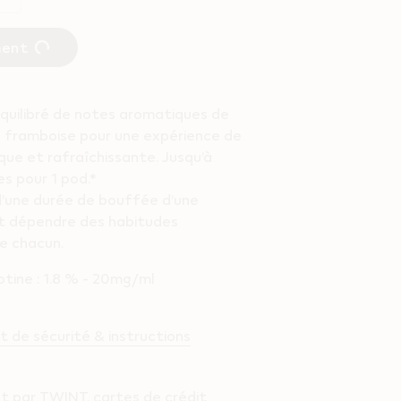
ment
quilibré de notes aromatiques de
e framboise pour une expérience de
ue et rafraîchissante. ​Jusqu’à
s pour 1 pod.*
d’une durée de bouffée d’une
t dépendre des habitudes
de chacun.
otine : 1.8 % - 20mg/ml
 de sécurité & instructions
t par TWINT, cartes de crédit