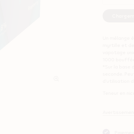
Charge
Un mélange é
myrtille et d
vapotage uniq
1000 bouffée
*Sur la base 
seconde. Peu
d’utilisation 
Teneur en nic
Avertissement
Paiemen