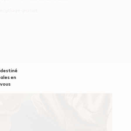
recyclage gratuit
 destiné
cales en
 vous