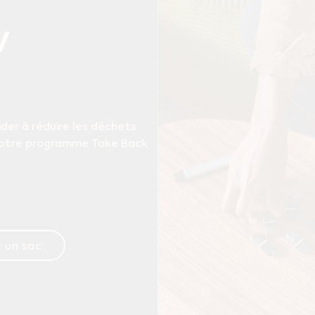
V
er à réduire les déchets
 notre programme Take Back
 un sac