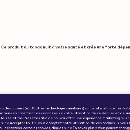
Ce produit du tabac nuit à votre santé et crée une forte dépe
ww.veev-
Informations
ode":"us"}
ularité
ons des cookies (et d’autres technologies similaires) sur ce site afin de l'exploit
importantes
ations en collectant des données sur votre utilisation de ce dernier, et de su
r le site et d’autres sites afin de pouvoir offrir une expérience marketing plus 
 sur « Accepter tout », vous acceptez notre utilisation de ces cookies ; si vous
, ou désactiver certains cookies, cliquez sur « En savoir plus ».Vous pouvez change