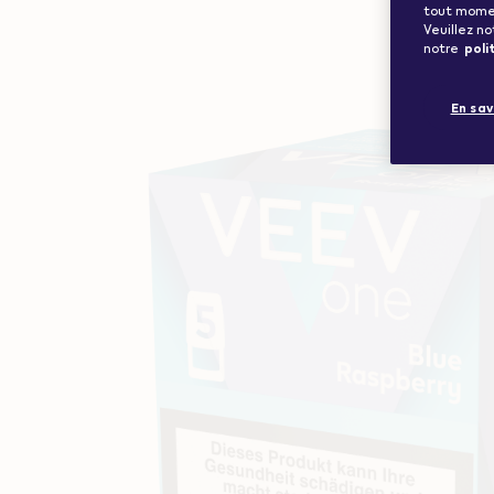
tout moment
Veuillez n
notre
poli
En sav