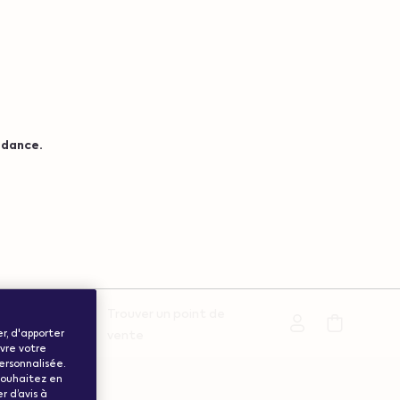
ndance.
Trouver un point de
Support
er, d'apporter
vente
ivre votre
personnalisée.
 souhaitez en
r d’avis à