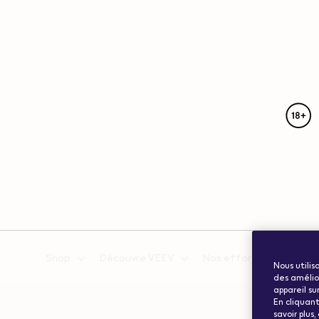
{"redirectionRequired":"true","hostname":"https://www.w
vape.com","currentCountryCode":"ch","customerCountryC
Shop
Découvre VEEV
Nos efforts pour la circ
Nous utilis
des amélior
appareil su
En cliquant
savoir plus