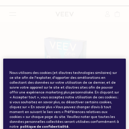
{"redirectionRequired":"true","hostname":"https://www.w
vape.com","currentCountryCode":"ch","customerCountryC
Nous utilisons des cookies (et d’autres technologies similaires) sur
ce site afin de l'exploiter, d'apporter des améliorations en
collectant des données sur votre utilisation de ce dernier, et de
suivre votre appareil sur le site et d’autres sites afin de pouvoir
offrir une expérience marketing plus personnalisée. En cliquant sur
« Accepter tout », vous acceptez notre utilisation de ces cookies ;
si vous souhaitez en savoir plus, ou désactiver certains cookies,
cliquez sur « En savoir plus ».Vous pouvez changer d’avis à tout
moment en suivant le lien vers « Préférences relatives aux
cookies » sur chaque page du site. Veuillez noter que toutes les
données personnelles collectées seront utilisées conformément à
notre
politique de confidentialité.