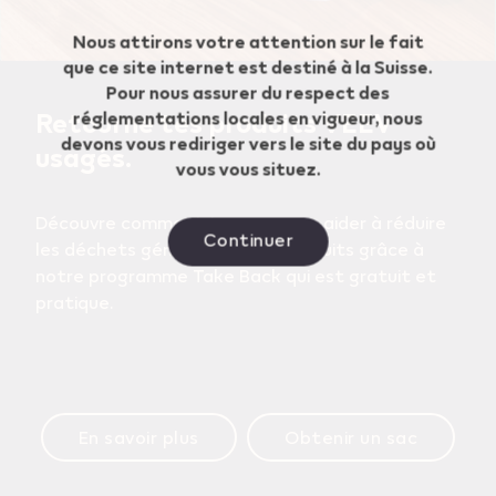
Nous attirons votre attention sur le fait
que ce site internet est destiné à la Suisse.
Pour nous assurer du respect des
Retourne tes produits VEEV
réglementations locales en vigueur, nous
devons vous rediriger vers le site du pays où
usagés.
vous vous situez.
Découvre comment tu peux nous aider à réduire
Continuer
les déchets générés par nos produits grâce à
notre programme Take Back qui est gratuit et
pratique.
En savoir plus
Obtenir un sac