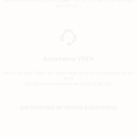
Livraison standard gratuite dès CHF 20.- / CHF 7.- en dessous
de CHF 20.-
Reassurance
Assistance VEEV
Notre Service Client est disponible du lundi au vendredi de 8 h
00 à
20 h 00 et les samedis de 9 h 00 à 18 h 00.
Avertissement de sécurité & instructions