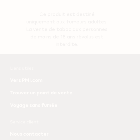
Ce produit est destiné
uniquement aux fumeurs adultes.
La vente de tabac aux personnes
de moins de 18 ans révolus est
interdite.
Useful
Liens utiles
links
Vers PMI.com
and
Trouver un point de vente
information
Voyage sans fumée
Service client
Nous contacter