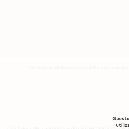
* Sulla base della capacità della batteria di u
Geo redirection dialog
Questo 
utiliz
Con VEEV ONE, puoi passare da uno dei tuoi gusti preferiti 