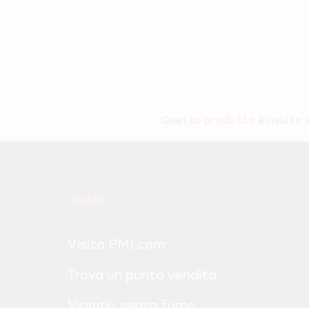
Questo prodotto è rivolto es
Useful
Link utili
links
Visita PMI.com
and
information
Trova un punto vendita
Viaggio senza fumo