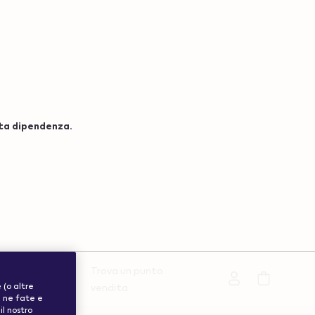
ta dipendenza.
Trova un punto
Assistenza
 (o altre
vendita
he ne fate e
il nostro