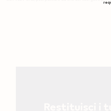
requ
Restituisci i t