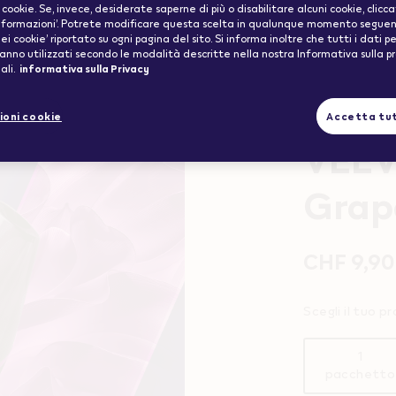
i cookie. Se, invece, desiderate saperne di più o disabilitare alcuni cookie, clicc
informazioni’. Potrete modificare questa scelta in qualunque momento seguendo
ei cookie’ riportato su ogni pagina del sito. Si informa inoltre che tutti i dati p
ranno utilizzati secondo le modalità descritte nella nostra Informativa sulla p
ali.
informativa sulla Privacy
Fino a 1100 tiri*
ioni cookie
Accetta tut
VEE
Grap
Promoti
Variatio
CHF 9,90
Scegli il tuo 
1
pacchetto