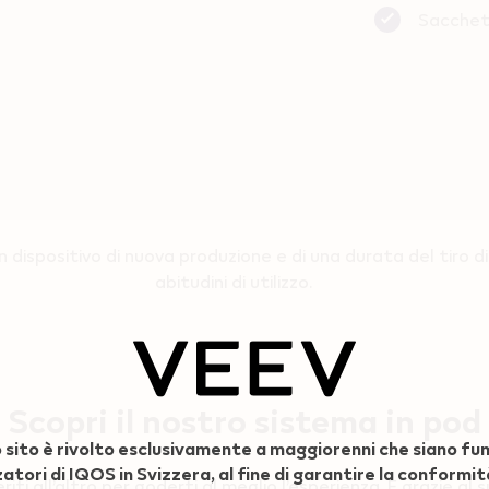
Sacchett
n dispositivo di nuova produzione e di una durata del tiro di
abitudini di utilizzo.
Scopri il nostro sistema in pod
sito è rivolto esclusivamente a maggiorenni che siano fu
zatori di IQOS in Svizzera, al fine di garantire la conformit
all’altro per goderti al meglio l’esperienza. E grazie al suo 