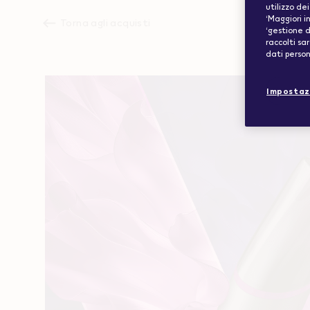
utilizzo de
‘Maggiori 
Torna agli acquisti
‘gestione d
raccolti sa
dati person
Impostaz