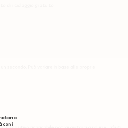
o di riciclaggio gratuito
 un secondo. Può variare in base alle proprie
matori o
à con i
dispositivo ricaricabile potrai aiutarci a ridurre i rifiuti