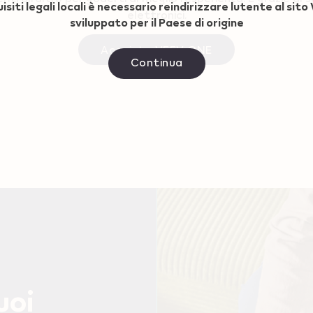
isiti legali locali è necessario reindirizzare lutente al sit
elettronici.
sviluppato per il Paese di origine
Acquista VEEV ONE
Continua
uoi