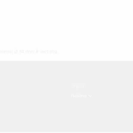
nori di 18 anni è vietata.
Lingua
Italiano