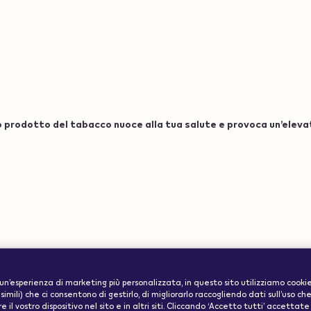
prodotto del tabacco nuoce alla tua salute e provoca un’eleva
ww.veev-
Informazioni
ode":"us"}
arità
 un’esperienza di marketing più personalizzata, in questo sito utilizziamo cookie
importanti
simili) che ci consentono di gestirlo, di migliorarlo raccogliendo dati sull’uso c
e il vostro dispositivo nel sito e in altri siti. Cliccando ‘Accetto tutti’ accettate 