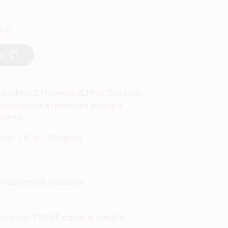
i
to)
do
 qualità? Efficienza ULTRA? Ora puoi.
matura in un’esperienza di svapo
scante.
otina : 1.8 % - 20mg/ml
sicurezza & istruzioni
to con TWINT, carte di credito