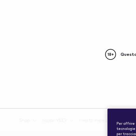
Questo 
{"redirectionRequired":"true","hostname":"https://www.w
vape.com","currentCountryCode":"ch","customerCountryC
Shop
Scopri VEEV
I nostri impegni per la circol
Per offrire
tecnologie 
per tracciar