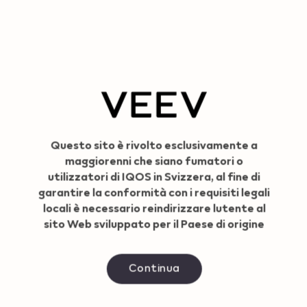
Variations
VEEV ONE Extra Blueberry
Geo redirection dialog
Note di mirtillo selvatico con un aroma particolarmente
intenso, una dolcezza equilibrata e un’esperienza di svapo
rinfrescante.
Questo sito è rivolto esclusivamente a
CHF 4,90
maggiorenni che siano fumatori o
utilizzatori di IQOS in Svizzera, al fine di
Scegli il tuo prodotto
garantire la conformità con i requisiti legali
locali è necessario reindirizzare lutente al
10 Pods (CHF
5 Pods (CHF
sito Web sviluppato per il Paese di origine
4.45/Pod)
4.70/Pod)
1 Pod (CHF
Continua
4.90/Pod)