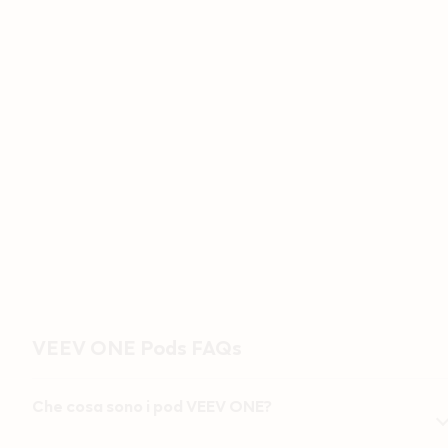
CHF 4,90
Scegli il tuo prodotto
10 Pods (CHF
5 Pods (CHF
4.45/Pod)
4.70/Pod)
1 Pod (CHF
4.90/Pod)
Caricando
VEEV ONE Pods FAQs
Che cosa sono i pod VEEV ONE?