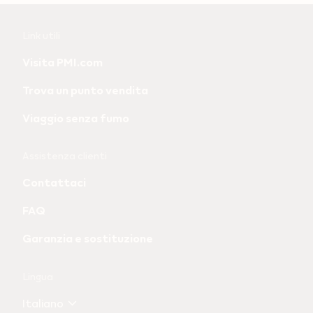
Useful
Link utili
links
Visita PMI.com
and
Trova un punto vendita
information
Viaggio senza fumo
Assistenza clienti
Contattaci
FAQ
Garanzia e sostituzione
Lingua
Italiano