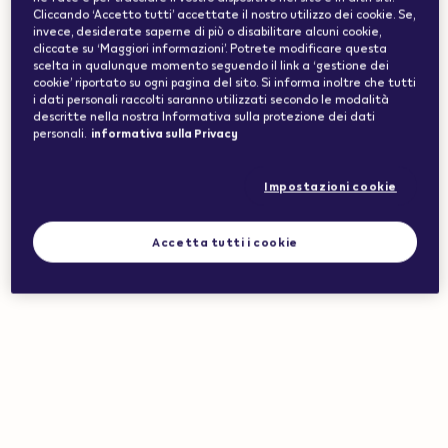
VEEV SMART CORNER
Cliccando ‘Accetto tutti’ accettate il nostro utilizzo dei cookie. Se,
invece, desiderate saperne di più o disabilitare alcuni cookie,
cliccate su ‘Maggiori informazioni’. Potrete modificare questa
VEEV ONE PODS
(12)
scelta in qualunque momento seguendo il link a ‘gestione dei
cookie’ riportato su ogni pagina del sito. Si informa inoltre che tutti
i dati personali raccolti saranno utilizzati secondo le modalità
descritte nella nostra Informativa sulla protezione dei dati
Filtri
personali.
informativa sulla Privacy
Impostazioni cookie
Products
Accetta tutti i cookie