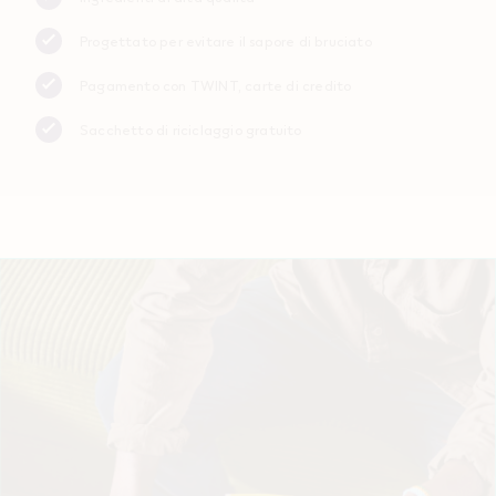
Progettato per evitare il sapore di bruciato
Pagamento con TWINT, carte di credito
Sacchetto di riciclaggio gratuito