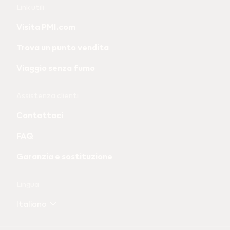
Useful
Link utili
links
Visita PMI.com
and
Trova un punto vendita
information
Viaggio senza fumo
Assistenza clienti
Contattaci
FAQ
Garanzia e sostituzione
Lingua
Italiano