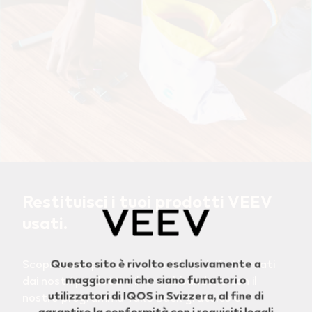
Restituisci i tuoi prodotti VEEV
Geo redirection dialog
usati.
Questo sito è rivolto esclusivamente a
Scopri come puoi aiutare a ridurre i rifiuti creati
maggiorenni che siano fumatori o
dai nostri prodotti e il loro abbandono con il
utilizzatori di IQOS in Svizzera, al fine di
nostro programma Take Back gratuito e
garantire la conformità con i requisiti legali