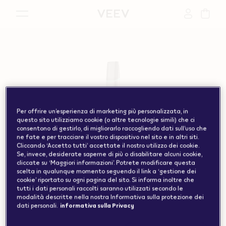
{"redirectionRequired":"true","hostname":"https://www.w
vape.com","currentCountryCode":"ch","customerCountryC
Per offrire un’esperienza di marketing più personalizzata, in
questo sito utilizziamo cookie (o altre tecnologie simili) che ci
consentono di gestirlo, di migliorarlo raccogliendo dati sull’uso che
ne fate e per tracciare il vostro dispositivo nel sito e in altri siti.
Cliccando ‘Accetto tutti’ accettate il nostro utilizzo dei cookie.
Se, invece, desiderate saperne di più o disabilitare alcuni cookie,
cliccate su ‘Maggiori informazioni’. Potrete modificare questa
scelta in qualunque momento seguendo il link a ‘gestione dei
cookie’ riportato su ogni pagina del sito. Si informa inoltre che
tutti i dati personali raccolti saranno utilizzati secondo le
modalità descritte nella nostra Informativa sulla protezione dei
dati personali.
informativa sulla Privacy