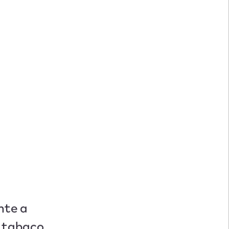
nte a
e tabaco