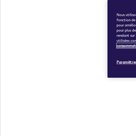
Nous utiliso
fonction de
pour amélior
pour plus d
rendant sur
utilisées co
consommat
Paramètres