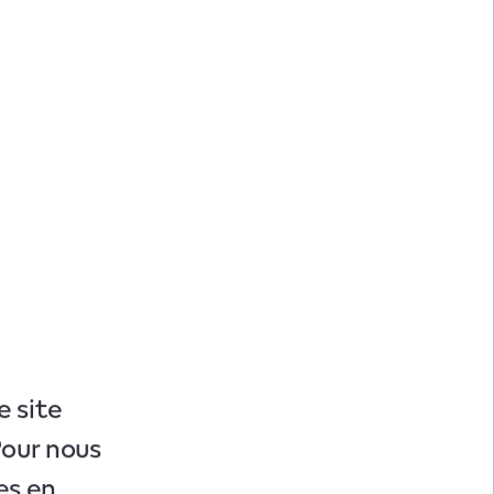
e site
Pour nous
es en