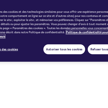
ns des cookies et des technologies similaires pour vous offrir une expérience personna
 votre comportement en ligne sur ce site et d'autres sites) pour nos contenus et com
er le site ; exploiter le site ; et mémoriser vos préférences. Cliquez sur "Paramètres 
e détails ou pour ajuster les paramètres. Vous pouvez changer d'avis à tout moment 
 la page « Paramètres des cookies ». Toutes les données personnelles vous concernan
mme décrit dans notre Politique de confidentialité.
Politique de confidentialité pour
eurs
 des cookies
Autoriser tous les cookies
Refuser tous