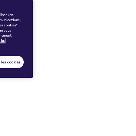
lisée (en
munications ;
des cookies"
en vous
t seront
 les
 les cookies