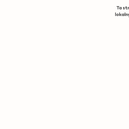
Ta st
lokaln
© 2026 Philip Morris Polska. Wszystkie Prawa Zastr