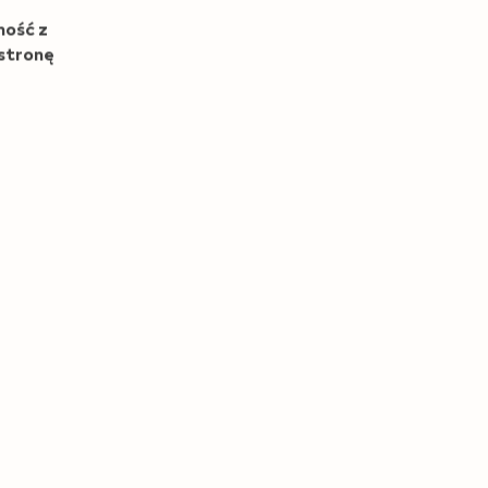
ność z
 stronę
i
Informacje o firmie
Preferencje plików cookie