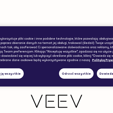
ww.veev-
de":"us"}
ne
ykorzystuje pliki cookie i inne podobne technologie, które pozwalają: obsługiwa
Obsługa i wsparcie konsumenta
Portfolio prod
 poprzez zbieranie danych na temat jej obsługi, trakować (śledzić) Twoje urząd
onach tak, aby zaoferować Ci spersonalizowane doświadczenia oraz reklamy, k
 Twoim preferencjom. Klikając "Akceptuję wszystkie", zgadzasz się na użycie p
z dowiedzieć się więcej lub wyłączyć określone pliki cookie, kliknij "Dowiedz się w
Deklaracja dostępności
Waporyzato
 zebrane dane osobowe będą wykorzystywane zgodnie z naszą
Polityką Pry
Jak używać VEEV-a inPRIME?
Pojemniki z
ję wszystkie
Odrzuć wszystkie
Dowiedz 
Gwarancja i wymiana
IQOS ILUM
Niezgodność towaru z umową
lil SOLID Ez
FAQs
LEVIA