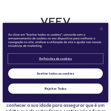
Introduza a sua data de nascimento para confirmar que é
Ao clicar em "Aceitar todos os cookies", concorda com o
armazenamento de cookies no seu dispositivo para melhorar a
um utilizador adulto de produtos de tabaco ou nicotina.
navegação no site, analisar a utilização do site e ajudar nas nossas
iniciativas de marketing.
Date
MÊS *
ANO *
MÊS
ANO
of
Definições de cookies
birth
CONFIRMAR
Aceitar todos os cookies
Rejeitar Todos
Este website contém informação sobre os
nossos produtos sem fumo. Precisamos de
conhecer a sua idade para assegurar que é um