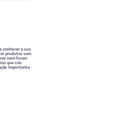
e conhecer a sua
usar produtos com
umar nem foram
ina que cria
mação Importante