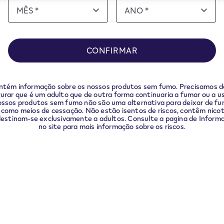
Date
MÊS *
ANO *
MÊS
ANO
of
MÊS
ANO
birth
CONFIRMAR
ntém informação sobre os nossos produtos sem fumo. Precisamos d
urar que é um adulto que de outra forma continuaria a fumar ou a 
nossos produtos sem fumo não são uma alternativa para deixar de f
como meios de cessação. Não estão isentos de riscos, contêm nicot
estinam-se exclusivamente a adultos. Consulte a pagina de Infor
no site para mais informação sobre os riscos.