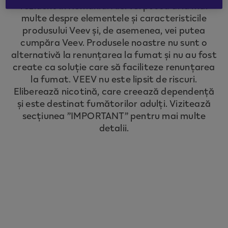
rezident în România. Aici vei putea afla mai
to redirect you to the country you are
multe despre elementele și caracteristicile
located in.
produsului Veev și, de asemenea, vei putea
cumpăra Veev. Produsele noastre nu sunt o
alternativă la renunțarea la fumat și nu au fost
CONTINUE
create ca soluție care să faciliteze renunțarea
la fumat. VEEV nu este lipsit de riscuri.
Eliberează nicotină, care creează dependență
și este destinat fumătorilor adulți. Vizitează
secțiunea ”IMPORTANT” pentru mai multe
detalii.