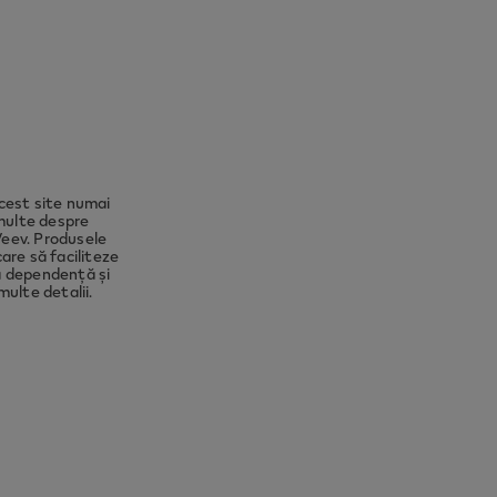
to ensure
ect you
cest site numai
 multe despre
Veev. Produsele
are să faciliteze
ză dependență și
ulte detalii.