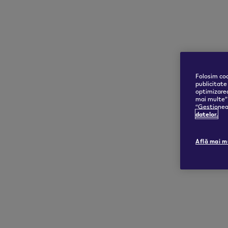
Folosim coo
publicitate
optimizarea
mai multe” 
“Gestioneaz
datelor.
Află mai m