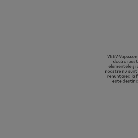
Please 
compli
VEEV-Vape.com 
dacă ai pest
elementele și 
noastre nu sunt 
renunțarea la f
este destina