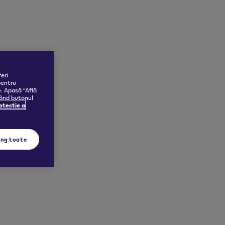
eri
pentru
e. Apasă “Află
sând butonul
rotecție a
ing toate