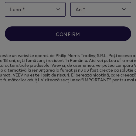
Date
Luna *
An *
Luna
An
of
Luna
An
note this website is intended for
Romania
, in order 
birth
ance with local legal requirements we need to redir
to the country you are located in.
CONFIRM
CONTINUE
este un website operat de Philip Morris Trading S.R.L. Poți accesa a
e 18 ani, ești fumător și rezident în România. Aici vei putea afla mai
caracteristicile produsului Veev și, de asemenea, vei putea cumpăra 
o alternativă la renunțarea la fumat și nu au fost create ca soluție c
umat. VEEV nu este lipsit de riscuri. Eliberează nicotină, care creea
t fumătorilor adulți. Vizitează secțiunea ”IMPORTANT” pentru mai m