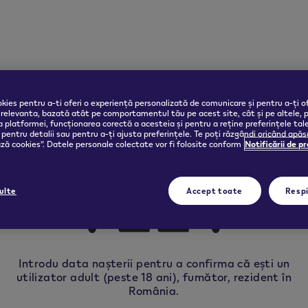
kies pentru a-ti oferi o experiență personalizată de comunicare și pentru a-ți of
 relevanta, bazată atât pe comportamentul tău pe acest site, cât și pe altele, 
 platformei, funcționarea corectă a acesteia și pentru a reține preferințele tal
pentru detalii sau pentru a-ți ajusta preferințele. Te poți răzgândi oricând apă
ă cookies”. Datele personale colectate vor fi folosite conform
Notificării de p
ulte
Accept toate
Resp
Introdu data nașterii pentru a confirma că ești un
VEEV
utilizator adult (peste 18 ani), fumător, rezident în
România.