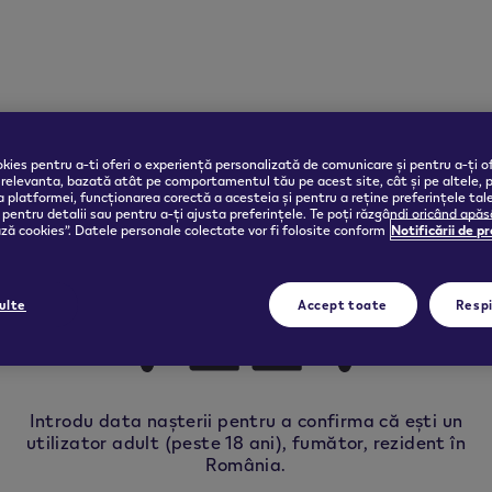
kies pentru a-ti oferi o experiență personalizată de comunicare și pentru a-ți of
 relevanta, bazată atât pe comportamentul tău pe acest site, cât și pe altele, 
 platformei, funcționarea corectă a acesteia și pentru a reține preferințele tal
pentru detalii sau pentru a-ți ajusta preferințele. Te poți răzgândi oricând apă
ă cookies”. Datele personale colectate vor fi folosite conform
Notificării de p
ulte
Accept toate
Resp
Introdu data nașterii pentru a confirma că ești un
VEEV
utilizator adult (peste 18 ani), fumător, rezident în
România.