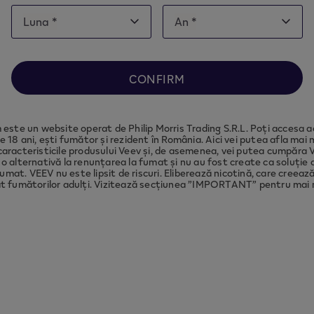
Date
Luna *
An *
Luna
An
of
Luna
An
note this website is intended for
Romania
, in order 
birth
ance with local legal requirements we need to redir
to the country you are located in.
CONFIRM
CONTINUE
este un website operat de Philip Morris Trading S.R.L. Poți accesa a
e 18 ani, ești fumător și rezident în România. Aici vei putea afla mai
caracteristicile produsului Veev și, de asemenea, vei putea cumpăra 
o alternativă la renunțarea la fumat și nu au fost create ca soluție c
umat. VEEV nu este lipsit de riscuri. Eliberează nicotină, care creea
t fumătorilor adulți. Vizitează secțiunea ”IMPORTANT” pentru mai m