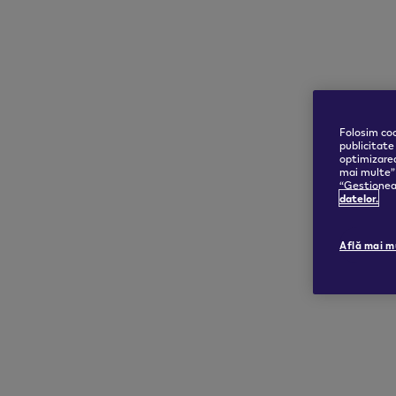
Folosim coo
publicitate
optimizarea
mai multe” 
“Gestioneaz
datelor.
Află mai m