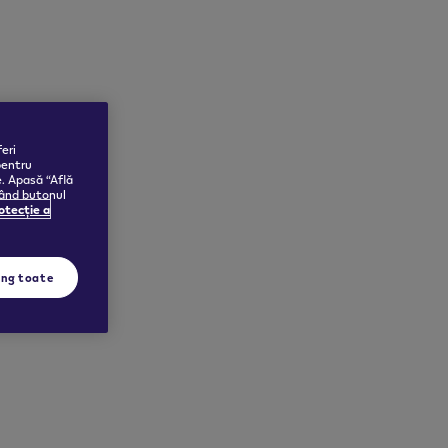
eri
pentru
e. Apasă “Află
sând butonul
rotecție a
ing toate