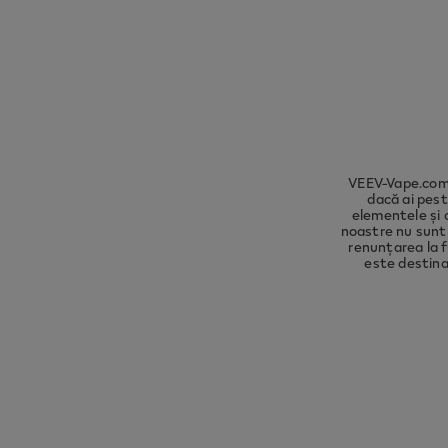
Please 
compli
VEEV-Vape.com 
dacă ai pest
elementele și 
noastre nu sunt 
renunțarea la f
este destina