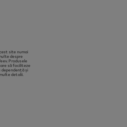
to ensure
ect you
cest site numai
 multe despre
Veev. Produsele
are să faciliteze
ză dependență și
ulte detalii.