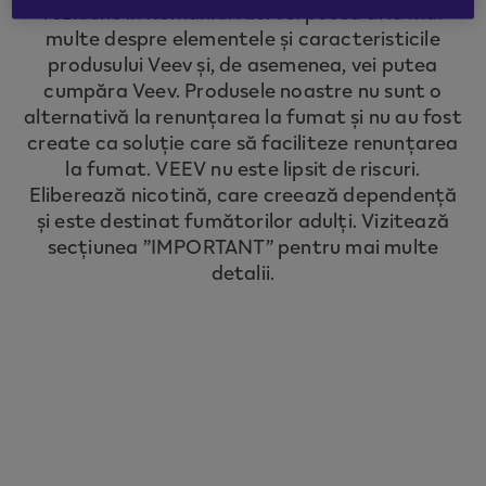
rezident în România. Aici vei putea afla mai
to redirect you to the country you are
multe despre elementele și caracteristicile
located in.
produsului Veev și, de asemenea, vei putea
cumpăra Veev. Produsele noastre nu sunt o
alternativă la renunțarea la fumat și nu au fost
CONTINUE
create ca soluție care să faciliteze renunțarea
la fumat. VEEV nu este lipsit de riscuri.
Eliberează nicotină, care creează dependență
și este destinat fumătorilor adulți. Vizitează
secțiunea ”IMPORTANT” pentru mai multe
detalii.