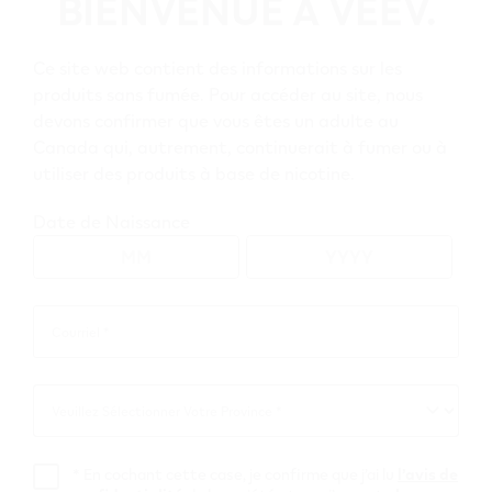
BIENVENUE À VEEV.
–
pour fumeurs adultes
guide
du
Ce site web contient des informations sur les
Comment vapoter?
débutant
produits sans fumée. Pour accéder au site, nous
pour
devons confirmer que vous êtes un adulte au
fumeurs
Les fumeurs ou les consommateurs de nicotine
Canada qui, autrement, continuerait à fumer ou à
adultes
adultes ont aujourd’hui accès à de nombreux
utiliser des produits à base de nicotine.
produits différents. La meilleure décision que
tout fumeur puisse prendre est de cesser
Date de Naissance
complètement de fumer et de consommer de la
nicotine. Mais pour ceux qui ne veulent pas
arrêter de fumer, il existe des produits sans
fumée pour remplacer les cigarettes. L’une des
Courriel *
Courriel
options les plus connues est le vapotage, mais
*
cette pratique peut sembler étrange aux
fumeurs adultes qui n’ont jamais essayé le
Veuillez Sélectionner Votre Province *
Veuillez
vapotage, et donc soulever des questions. Si vous
Sélectionner
envisagez de passer de la cigarette au vapotage,
Votre
*
En cochant cette case, je confirme que j’ai lu
l’avis de
voici un guide de base sur le vapotage.
Province