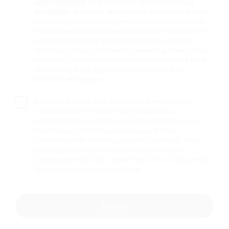
confidentialité
de la société et que j’accepte
les
conditions
de ce site. Je reconnais également que ce
site contient des renseignements sur les produits du
Qu’est-ce que le vapotage?
tabac et ne peut être consulté que par des personnes
ayant dépassé l’âge légal pour fumer; en cochant
cette case, vous confirmez également que vous êtes
Le vapotage est l’utilisation d’une vapoteuse
un fumeur (ou un utilisateur d’autres produits à base
de nicotine) d’âge légal dans votre province ou
(parfois appelée « cigarette électronique »). Les
territoire de résidence.
vapoteuses sont des appareils électroniques
alimentés par des piles. Elles chauffent un liquide
En cochant cette case, j’accepte de recevoir des
à vapoter, qui contient souvent de la nicotine,
communications relatives aux produits et au
marketing par courriel, message texte et/ou appel
pour produire un aérosol (aussi appelé « vapeur
téléphonique. Des frais de messagerie et de
») que l’utilisateur inhale. Il est important de
transmission de données peuvent s’appliquer. Vous
souligner que cette vapeur est différente de la
pouvez gérer vos préférences et retirer votre
fumée de cigarette. Les cigarettes produisent de
consentement à tout moment pour l’un ou l’ensemble
de ces modes de communication.
la fumée puisqu’elles brûlent du tabac. Les
vapoteuses, elles, produisent de la vapeur en
faisant évaporer le liquide à vapoter en le
Entrer
chauffant.