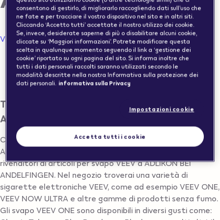
consentono di gestirlo, di migliorarlo raccogliendo dati sull’uso che
ne fate e per tracciare il vostro dispositivo nel sito e in altri siti.
Cliccando ‘Accetto tutti’ accettate il nostro utilizzo dei cookie.
Se, invece, desiderate saperne di più o disabilitare alcuni cookie,
Visualizzazione della mappa
cliccate su ‘Maggiori informazioni’. Potrete modificare questa
scelta in qualunque momento seguendo il link a ‘gestione dei
Negozi per lo svapo in Svizzera
cookie’ riportato su ogni pagina del sito. Si informa inoltre che
tutti i dati personali raccolti saranno utilizzati secondo le
modalità descritte nella nostra Informativa sulla protezione dei
ADLIKON BEI ANDELFINGEN
dati personali.
informativa sulla Privacy
Trovare un Vape Store a ADLIKON BEI
Impostazioni cookie
ANDELFINGEN
Accetta tutti i cookie
Cerchi un negozio per lo svapo a ADLIKON BEI
ANDELFINGEN? Di seguito trovi l’elenco di tutti i
rivenditori di articoli per svapo VEEV a ADLIKON BEI
ANDELFINGEN. Nel negozio troverai una varietà di
sigarette elettroniche VEEV, come ad esempio VEEV ONE,
VEEV NOW ULTRA e altre gamme di prodotti senza fumo.
Gli svapo VEEV ONE sono disponibili in diversi gusti come: