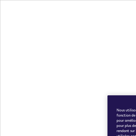
Nous utiliso
fonction de
pour amélior
pour plus d
rendant sur
utilisées co