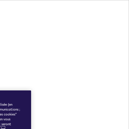
lisée (en
munications ;
des cookies"
en vous
t seront
 les