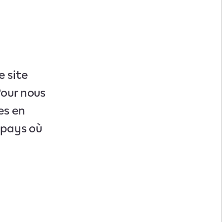
e site
Pour nous
es en
u pays où