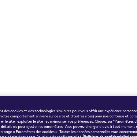
ns des cookies et des technologies similaires pour vous offrir une expérience personna
 votre comportement en ligne sur ce site et d'autres sites) pour nos contenus et com
er le site ; exploiter le site ; et mémoriser vos préférences. Cliquez sur "Paramètres 
e détails ou pour ajuster les paramètres. Vous pouvez changer d'avis à tout moment 
 la page « Paramètres des cookies ». Toutes les données personnelles vous concernan
mme décrit dans notre Politique de confidentialité.
Politique de confidentialité pour