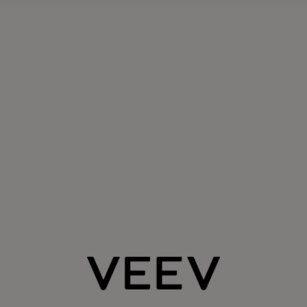
LTRA?
aj
 uređaj u VEEV
use od