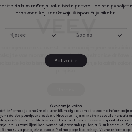
esite datum rođenja kako biste potvrdili da ste punoljeta
proizvoda koji sadržavaju ili isporučuju nikotin.
Mjesec
Godina
pominjemo da su ove stranice namijenjene korisnicim
skoj te vas moramo preusmjeriti na stranice države u
Potvrdite
nalazite kako bismo osigurali poštivanje lokalnih zakon
propisa.
Nastavi
Ovo nam je važno
drži informacije o našim elektroničkim cigaretama i trebamo informaciju o
23
igurni da ste punoljetna osoba u Hrvatskoj koja bi inače nastavila koristiti p
li isporučuju nikotin. Naši proizvodi koji sadržavaju ili isporučuju nikotin nis
ja, niti su zamišljeni kao pomoć pri prestanku pušenja. Nisu bez rizika. Sad
 nasuprot pušenju
t. Samo su za punoljetne osobe. Molimo posjetite sekciju Važne informacije 