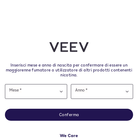
03
Inserisci mese e anno di nascita per confermare di essere un
maggiorenne fumatore o utilizzatore di altri prodotti contenenti
nicotina.
Date
Mese *
Anno *
of
Mese
Anno
Mese
Anno
sce nicotina che crea dipendenza. Solo per maggi
birth
sito è destinato all'Italia- Al fine di garantire la co
o ad usare altri prodotti con nicotina.
equisiti legali locali dobbiamo reindirizzarti al paese i
Conferma
trovi.
We Care
i dalla consegna.
CONTINUA