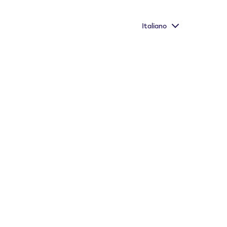
a Flavours, gli aromi VEEV ONE dal gusto più pieno
Italiano
Informazioni importanti
Store Locator
CILIA