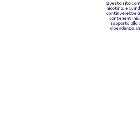
Questo sito conti
nicotina, e quin
continuerebbe a 
contenenti nic
supporto alla 
dipendenza. Uso
Di più su
Aiuto
VEEV
Assistenza
Trova
FAQ
VEEV
Garanzia e
sostituzion
Contattac