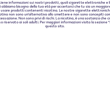
ene informazioni sui nostri prodotti, quali sigarette elettroniche e 
di abbiamo bisogno della tua età per accertarci che tu sia un maggiore
usare prodotti contenenti nicotina. Le nostre sigarette elettroniche e
otina non sono un'alternativa allo smettere e non sono concepiti co
cessazione. Non sono privi di rischi. La nicotina, è una sostanza che c
 riservato ai soli adulti. Per maggiori informazioni visita la sezione
questo sito.
Link Utili
Restituisci il tuo prodotto
Dispositivi e pod VEEV che
non usi più
e
Dichiarazione di accessibilit
i
Informativa accessibilità
Dispositivo VEEV ONE
Informazioni sui pod VEEV
ONE