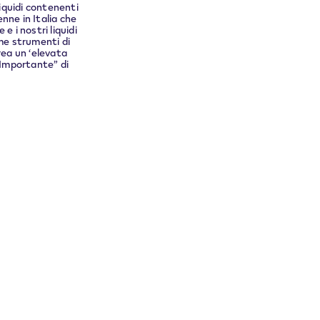
liquidi contenenti
nne in Italia che
 i nostri liquidi
me strumenti di
rea un ‘elevata
 “Importante” di
Seguici su
Instagram
Lingua
Italiano
à