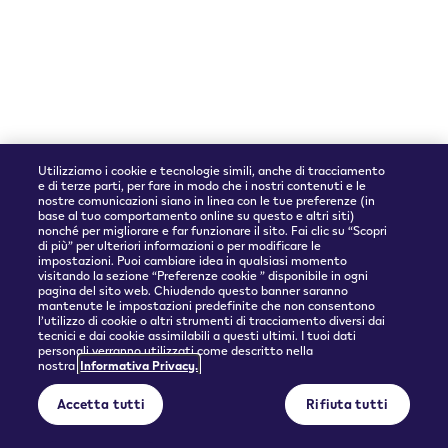
Accettiamo
Utilizziamo i cookie e tecnologie simili, anche di tracciamento
e di terze parti, per fare in modo che i nostri contenuti e le
nostre comunicazioni siano in linea con le tue preferenze (in
base al tuo comportamento online su questo e altri siti)
nonché per migliorare e far funzionare il sito. Fai clic su “Scopri
Partner spedizioni
di più” per ulteriori informazioni o per modificare le
impostazioni. Puoi cambiare idea in qualsiasi momento
visitando la sezione “Preferenze cookie ” disponibile in ogni
pagina del sito web. Chiudendo questo banner saranno
mantenute le impostazioni predefinite che non consentono
l’utilizzo di cookie o altri strumenti di tracciamento diversi dai
tecnici e dai cookie assimilabili a questi ultimi. I tuoi dati
personali verranno utilizzati come descritto nella
nostra
Informativa Privacy.
© 2026 Philip Morris Products SA.
Accetta tutti
Rifiuta tutti
Privacy policy
Condizioni d'uso