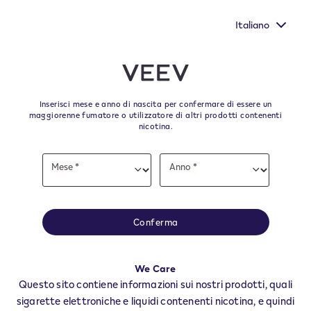
oce
Nuovi Extra Flavours, gli aromi VEEV ONE dal gusto pi
.
pieno
Italiano
﬋
Skip to content
Return to Nav
Inserisci mese e anno di nascita per confermare di essere un
maggiorenne fumatore o utilizzatore di altri prodotti contenenti
nicotina.
Tutti i punti vendita VEEV
Date
Mese *
Anno *
of
Mese
Anno
Dove acquistare i dispositivi VEEV ONE o ricevere assistenza
birth
Vai
Città, Stato/Provincia, CAP o Città e Paese
Conferma
We Care
Questo sito contiene informazioni sui nostri prodotti, quali
sigarette elettroniche e liquidi contenenti nicotina, e quindi