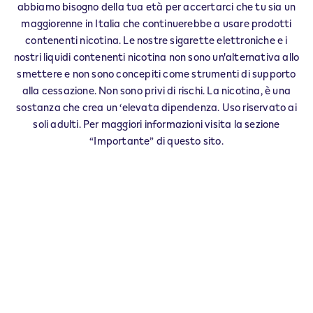
abbiamo bisogno della tua età per accertarci che tu sia un
maggiorenne in Italia che continuerebbe a usare prodotti
contenenti nicotina. Le nostre sigarette elettroniche e i
nostri liquidi contenenti nicotina non sono un'alternativa allo
smettere e non sono concepiti come strumenti di supporto
alla cessazione. Non sono privi di rischi. La nicotina, è una
sostanza che crea un ‘elevata dipendenza. Uso riservato ai
soli adulti. Per maggiori informazioni visita la sezione
“Importante” di questo sito.
I nostri punti vendita
IQOS Lounge Areadocks Brescia
AreaDocks - Via Gerolamo Sangervasio, 12/A
AreaDocks Brescia
Maggiori
info
IQOS Boutique
Corso Italia, 250,
Catania
Maggiori info
IQOS Boutique
Corso Vittorio Emanuele, 80/d
Salerno
Maggiori info