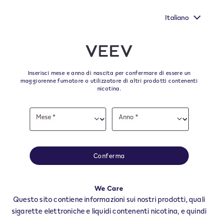
Hai ancora un'altra opportunità per far sentire la tua voce
compilando il questionario della Commissione Europea.
Italiano
﬋
Skip to content
Return to Nav
Inserisci mese e anno di nascita per confermare di essere un
Tutti i punti vendita e i
maggiorenne fumatore o utilizzatore di altri prodotti contenenti
nicotina.
rivenditori VEEV a
Date
S.SEBASTIANO CURONE
Mese *
Anno *
of
Mese
Anno
birth
Tutti i negozi e rivenditori VEEV per trovare il tuo rifornitore degli ultimi
prodotti e accessori VEEV.
Conferma
Tutti i negozi VEEV
AL
We Care
S.SEBASTIANO CURONE
Questo sito contiene informazioni sui nostri prodotti, quali
Rivendite
sigarette elettroniche e liquidi contenenti nicotina, e quindi