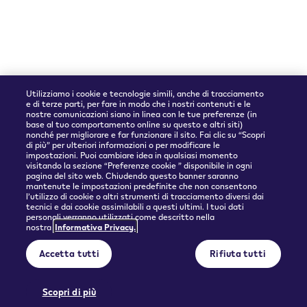
Accettiamo
Utilizziamo i cookie e tecnologie simili, anche di tracciamento
e di terze parti, per fare in modo che i nostri contenuti e le
nostre comunicazioni siano in linea con le tue preferenze (in
base al tuo comportamento online su questo e altri siti)
nonché per migliorare e far funzionare il sito. Fai clic su “Scopri
Partner spedizioni
di più” per ulteriori informazioni o per modificare le
impostazioni. Puoi cambiare idea in qualsiasi momento
visitando la sezione “Preferenze cookie ” disponibile in ogni
pagina del sito web. Chiudendo questo banner saranno
mantenute le impostazioni predefinite che non consentono
l’utilizzo di cookie o altri strumenti di tracciamento diversi dai
tecnici e dai cookie assimilabili a questi ultimi. I tuoi dati
personali verranno utilizzati come descritto nella
nostra
Informativa Privacy.
© 2026 Philip Morris Products SA.
Accetta tutti
Rifiuta tutti
Privacy policy
Condizioni d'uso
Informazioni precontrattuali e Condizioni generali di vendita
Preferenze cookie
Scopri di più
QUESTO PRODOTTO NON È PRIVO DI RISCHI E FORNISCE NICOTINA CHE CREA
DIPENDENZA. SOLO PER MAGGIORENNI.