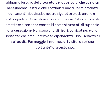
abbiamo bisogno della tua età per accertarci che tu sia un
maggiorenne in Italia che continuerebbe a usare prodotti
S.SEBASTIANO CURONE - 0002
contenenti nicotina. Le nostre sigarette elettroniche e i
‎LARGO MANZONI 3
nostri liquidi contenenti nicotina non sono un'alternativa allo
15056
S.SEBASTIANO CURONE
AL
smettere e non sono concepiti come strumenti di supporto
IT
alla cessazione. Non sono privi di rischi. La nicotina, è una
sostanza che crea un ‘elevata dipendenza. Uso riservato ai
Questo prodotto non è privo di rischi e
soli adulti. Per maggiori informazioni visita la sezione
fornisce nicotina che crea dipendenza. Solo
“Importante” di questo sito.
per maggiorenni che altrimenti
continuerebbero a fumare o ad usare altri
prodotti con nicotina.
Esercita il tuo diritto di recesso entro 30 giorni dalla
consegna.
Restituisci il tuo prodotto