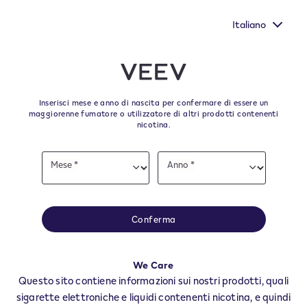
Nuovi Extra Flavours, gli aromi VEEV ONE dal gusto più
pieno
Italiano
﬋
Skip to content
Return to Nav
Inserisci mese e anno di nascita per confermare di essere un
Tutti i negozi e i rivenditori
maggiorenne fumatore o utilizzatore di altri prodotti contenenti
nicotina.
VEEV Aosta
Date
Mese *
Anno *
of
Mese
Anno
Tutti i negozi e rivenditori VEEV per trovare il tuo rifornitore degli ultimi
birth
prodotti e accessori VEEV.
Tutti i negozi VEEV
Conferma
AO
AOSTA
We Care
ARNAD
Questo sito contiene informazioni sui nostri prodotti, quali
BRUSSON
sigarette elettroniche e liquidi contenenti nicotina, e quindi
CHARVENSOD