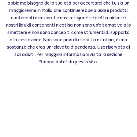
abbiamo bisogno della tua età per accertarci che tu sia un
CHATILLON
maggiorenne in Italia che continuerebbe a usare prodotti
COGNE
contenenti nicotina. Le nostre sigarette elettroniche e i
COURMAYEUR
nostri liquidi contenenti nicotina non sono un'alternativa allo
FENIS
smettere e non sono concepiti come strumenti di supporto
GRESSONEY LA TRINITE'
alla cessazione. Non sono privi di rischi. La nicotina, è una
MONTJOVET
sostanza che crea un ‘elevata dipendenza. Uso riservato ai
NUS
soli adulti. Per maggiori informazioni visita la sezione
POLLEIN
“Importante” di questo sito.
SAINT CHRISTOPHE
SAINT VINCENT
SARRE
VALTOURNENCHE
VERRES
VILLENEUVE
Questo prodotto non è privo di rischi e
fornisce nicotina che crea dipendenza. Solo