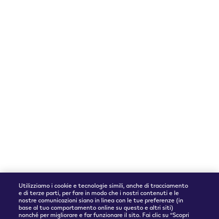
Verifica della maggiore età
Seguici su
Lingua
Instagram
Italiano
Accettiamo
Utilizziamo i cookie e tecnologie simili, anche di tracciamento
e di terze parti, per fare in modo che i nostri contenuti e le
nostre comunicazioni siano in linea con le tue preferenze (in
base al tuo comportamento online su questo e altri siti)
nonché per migliorare e far funzionare il sito. Fai clic su “Scopri
Partner spedizioni