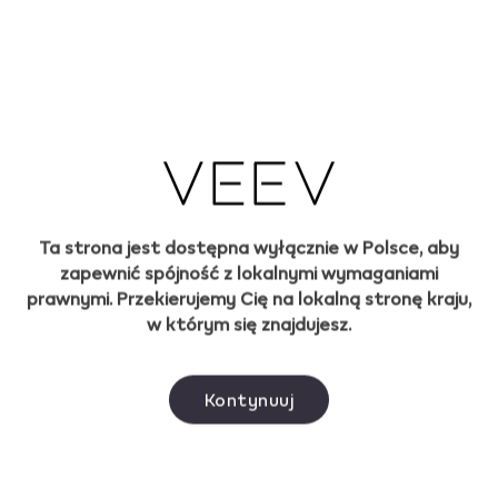
zaleceniami producenta. Pozostawianie urządzenia
podłączonego do ładowarki na noc to zły nawyk. Po
pierwsze dlatego, że może dojść do przegrzania urządzenia,
a w wyniku powtarzania takich praktyk czas działania baterii
będzie się systematycznie skracał.
Sprawdź też, jak działa
ładowarka samochodowa IQOS
i
poznaj świat akcesoriów przeznaczonych do podgrzewaczy
tytoniu.
Jak działa bateria w
Ta strona jest dostępna wyłącznie w Polsce, aby
urządzeniu VEEV ONE?
zapewnić spójność z lokalnymi wymaganiami
prawnymi. Przekierujemy Cię na lokalną stronę kraju,
Jeśli korzystasz z urządzenia VEEV ONE ładuj baterię krócej
w którym się znajdujesz.
niż 45 minut i używaj w tym celu wyłącznie kabla
dołączonego w zestawie przez producenta oraz
certyfikowanego zasilacza sieciowego.
Kontynuuj
Do 1000 zaciągnięć na poda, dla jednego zaciągnięcia
trwającego 1 sekundę. Może się różnić w zależności od
indywidualnego sposobu użytkowania.