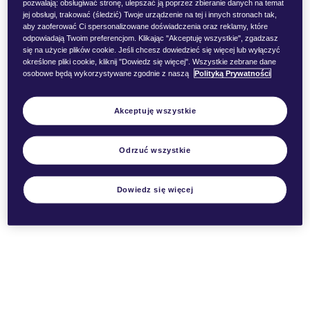
pozwalają: obsługiwać stronę, ulepszać ją poprzez zbieranie danych na temat
Wyróżniają się naprawdę długą żywotnością – niektóre z
jej obsługi, trakować (śledzić) Twoje urządzenie na tej i innych stronach tak,
nich mogą przetrwać nawet 24 godziny na jednym
aby zaoferować Ci spersonalizowane doświadczenia oraz reklamy, które
odpowiadają Twoim preferencjom. Klikając "Akceptuję wszystkie", zgadzasz
ładowaniu, czyli tyle, ile wytrzymuje przeciętny smartfon. Ich
się na użycie plików cookie. Jeśli chcesz dowiedzieć się więcej lub wyłączyć
niewątpliwą zaletą jest łatwość obsługi oraz fakt, że nie
określone pliki cookie, kliknij "Dowiedz się więcej". Wszystkie zebrane dane
potrzebują one żadnych dodatkowych akcesoriów oprócz
osobowe będą wykorzystywane zgodnie z naszą
Polityką Prywatności
ładowarki.
Z kolei elektroniczne papierosy z wymienną baterią są
Akceptuję wszystkie
zazwyczaj większe i cięższe niż modele z wbudowanym
akumulatorem. Są tym samym mniej poręczne, a ich design
nie jest tak atrakcyjny. Ponadto mają zazwyczaj krótszą
Odrzuć wszystkie
żywotność, bo jedno ładowanie wystarcza na ok. 8 godzin.
Jednak wymienna bateria daje ci więcej możliwości – w razie
Dowiedz się więcej
potrzeby możesz wybrać akumulatory o większej lub
mniejszej mocy i w ten sposób dostosować urządzenie do
swoich potrzeb.
E-papieros czy IQOS?
Sprawdź, na czym polegają różnice.
Jak długo trzyma bateria w